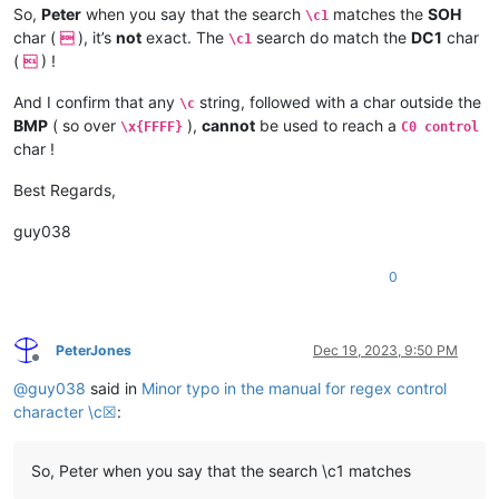
So,
Peter
when you say that the search
matches the
SOH
\c1
char (
), it’s
not
exact. The
search do match the
DC1
char

\c1
(
) !

And I confirm that any
string, followed with a char outside the
\c
BMP
( so over
),
cannot
be used to reach a
\x{FFFF}
C0 control
char !
Best Regards,
guy038
0
PeterJones
Dec 19, 2023, 9:50 PM
Offline
@
guy038
said in
Minor typo in the manual for regex control
character \c☒
:
So, Peter when you say that the search \c1 matches