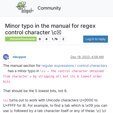
Community
Minor typo in the manual for regex
control character \c☒
6
4
1.7k
2
Log in to reply
General Discussion
mkupper
Dec 18, 2023, 4:08 AM
Offline
The manual section for
regular expressions / control characters
has a minor typo in
\c☒ ⇒ The control character obtained
from character ☒ by stripping all but its 6 lowest order
bits.
That should be the 5 lowest bits, not 6.
turns out to work with Unicode characters U+0000 to
\c☒
U+FFFF for ☒. For example, to find a tab which is \x09 you can
use \c followed by a tab character itself or any of these: \c) \cI