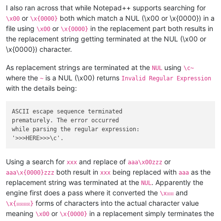
I also ran across that while Notepad++ supports searching for
or
both which match a NUL (\x00 or \x{0000}) in a
\x00
\x{0000}
file using
or
in the replacement part both results in
\x00
\x{0000}
the replacement string getting terminated at the NUL (\x00 or
\x{0000}) character.
As replacement strings are terminated at the
using
NUL
\c~
where the
is a NUL (\x00) returns
~
Invalid Regular Expression
with the details being:
ASCII escape sequence terminated

prematurely. The error occurred

while parsing the regular expression:

Using a search for
and replace of
or
xxx
aaa\x00zzz
both result in
being replaced with
as the
aaa\x{0000}zzz
xxx
aaa
replacement string was terminated at the
. Apparently the
NUL
engine first does a pass where it converted the
and
\x☒☒
forms of characters into the actual character value
\x{☒☒☒☒}
meaning
or
in a replacement simply terminates the
\x00
\x{0000}