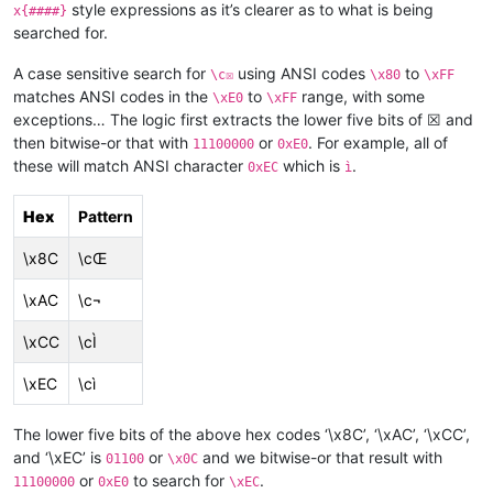
style expressions as it’s clearer as to what is being
x{####}
searched for.
A case sensitive search for
using ANSI codes
to
\c☒
\x80
\xFF
matches ANSI codes in the
to
range, with some
\xE0
\xFF
exceptions… The logic first extracts the lower five bits of ☒ and
then bitwise-or that with
or
. For example, all of
11100000
0xE0
these will match ANSI character
which is
.
0xEC
ì
Hex
Pattern
\x8C
\cŒ
\xAC
\c¬
\xCC
\cÌ
\xEC
\cì
The lower five bits of the above hex codes ‘\x8C’, ‘\xAC’, ‘\xCC’,
and ‘\xEC’ is
or
and we bitwise-or that result with
01100
\x0C
or
to search for
.
11100000
0xE0
\xEC