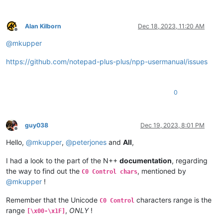
Alan Kilborn
Dec 18, 2023, 11:20 AM
Offline
@
mkupper
https://github.com/notepad-plus-plus/npp-usermanual/issues
0
guy038
Dec 19, 2023, 8:01 PM
Offline
Hello,
@
mkupper
,
@
peterjones
and
All
,
I had a look to the part of the N++
documentation
, regarding
the way to find out the
, mentioned by
C0 Control chars
@
mkupper
!
Remember that the Unicode
characters range is the
C0 Control
range
,
ONLY
!
[\x00-\x1F]