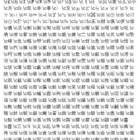
\c⳩ \cⴉ \cⵉ \cⶉ \cⶩ \cⷉ \cⷩ \c⸉ \c⸩ \c⹉ \c⺉ \c⺩ \c⻉ \c⻩ \c⼉ \c⼩
\c⽉ \c⽩ \c⾉ \c⾩ \c⿉ \c〉 \c〩 \cぉ \cど \cら \cォ \cド \cラ \c
ㄉ \cㄩ \cㅉ \cㅩ \cㆉ \cㆩ \c㇉ \c㈉ \c㈩ \c㉉ \c㉩ \c㊉ \c㊩ \c㋉
\c㋩ \c㌉ \c㌩ \c㍉ \c㍩ \c㎉ \c㎩ \c㏉ \c㏩ \c㐉 \c㐩 \c㑉 \c㑩 \c㒉
\c㒩 \c㓉 \c㓩 \c㔉 \c㔩 \c㕉 \c㕩 \c㖉 \c㖩 \c㗉 \c㗩 \c㘉 \c㘩 \c
㙉 \c㙩 \c㚉 \c㚩 \c㛉 \c㛩 \c㜉 \c㜩 \c㝉 \c㝩 \c㞉 \c㞩 \c㟉 \c㟩
\c㠉 \c㠩 \c㡉 \c㡩 \c㢉 \c㢩 \c㣉 \c㣩 \c㤉 \c㤩 \c㥉 \c㥩 \c㦉 \c
㦩 \c㧉 \c㧩 \c㨉 \c㨩 \c㩉 \c㩩 \c㪉 \c㪩 \c㫉 \c㫩 \c㬉 \c㬩 \c㭉
\c㭩 \c㮉 \c㮩 \c㯉 \c㯩 \c㰉 \c㰩 \c㱉 \c㱩 \c㲉 \c㲩 \c㳉 \c㳩 \c
㴉 \c㴩 \c㵉 \c㵩 \c㶉 \c㶩 \c㷉 \c㷩 \c㸉 \c㸩 \c㹉 \c㹩 \c㺉 \c㺩
\c㻉 \c㻩 \c㼉 \c㼩 \c㽉 \c㽩 \c㾉 \c㾩 \c㿉 \c㿩 \c䀉 \c䀩 \c䁉 \c
䁩 \c䂉 \c䂩 \c䃉 \c䃩 \c䄉 \c䄩 \c䅉 \c䅩 \c䆉 \c䆩 \c䇉 \c䇩 \c䈉
\c䈩 \c䉉 \c䉩 \c䊉 \c䊩 \c䋉 \c䋩 \c䌉 \c䌩 \c䍉 \c䍩 \c䎉 \c䎩 \c
䏉 \c䏩 \c䐉 \c䐩 \c䑉 \c䑩 \c䒉 \c䒩 \c䓉 \c䓩 \c䔉 \c䔩 \c䕉 \c䕩
\c䖉 \c䖩 \c䗉 \c䗩 \c䘉 \c䘩 \c䙉 \c䙩 \c䚉 \c䚩 \c䛉 \c䛩 \c䜉 \c
䜩 \c䝉 \c䝩 \c䞉 \c䞩 \c䟉 \c䟩 \c䠉 \c䠩 \c䡉 \c䡩 \c䢉 \c䢩 \c䣉
\c䣩 \c䤉 \c䤩 \c䥉 \c䥩 \c䦉 \c䦩 \c䧉 \c䧩 \c䨉 \c䨩 \c䩉 \c䩩 \c
䪉 \c䪩 \c䫉 \c䫩 \c䬉 \c䬩 \c䭉 \c䭩 \c䮉 \c䮩 \c䯉 \c䯩 \c䰉 \c䰩
\c䱉 \c䱩 \c䲉 \c䲩 \c䳉 \c䳩 \c䴉 \c䴩 \c䵉 \c䵩 \c䶉 \c䶩 \c䷉
\c䷩ \c三 \c丩 \c义 \c乩 \c争 \c亩 \c仉 \c仩 \c伉 \c伩 \c佉 \c佩 \c
侉 \c侩 \c俉 \c俩 \c倉 \c倩 \c偉 \c偩 \c傉 \c傩 \c僉 \c僩 \c儉 \c儩
\c光 \c兩 \c冉 \c冩 \c凉 \c凩 \c刉 \c利 \c剉 \c剩 \c劉 \c助 \c勉 \c