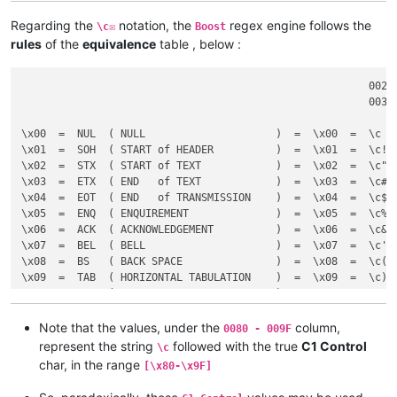
Regarding the
notation, the
regex engine follows the
\c☒
Boost
rules
of the
equivalence
table , below :
                                                        0020
                                                        003F
\x00  =  NUL  ( NULL                     )  =  \x00  =  \c  
\x01  =  SOH  ( START of HEADER          )  =  \x01  =  \c! 
\x02  =  STX  ( START of TEXT            )  =  \x02  =  \c" 
\x03  =  ETX  ( END   of TEXT            )  =  \x03  =  \c# 
\x04  =  EOT  ( END   of TRANSMISSION    )  =  \x04  =  \c$ 
\x05  =  ENQ  ( ENQUIREMENT              )  =  \x05  =  \c% 
\x06  =  ACK  ( ACKNOWLEDGEMENT          )  =  \x06  =  \c& 
\x07  =  BEL  ( BELL                     )  =  \x07  =  \c' 
\x08  =  BS   ( BACK SPACE               )  =  \x08  =  \c( 
\x09  =  TAB  ( HORIZONTAL TABULATION    )  =  \x09  =  \c) 
\x0A  =  LF   ( LINE FEED                )  =  \x0A  =  \c* 
\x0B  =  VT   ( VERTICAL   TABULATION    )  =  \x0B  =  \c+ 
\x0C  =  FF   ( FORM FEED                )  =  \x0C  =  \c, 
Note that the values, under the
column,
0080 - 009F
\x0D  =  CR   ( CARRIAGE RETURN          )  =  \x0D  =  \c-  
represent the string
followed with the true
C1 Control
\c
\x0E  =  SO   ( SHIFT OUT                )  =  \x0E  =  \c. 
char, in the range
[\x80-\x9F]
\x0F  =  SI   ( SHIFT iN                 )  =  \x0F  =  \c/ 
\x10  =  DLE  ( DELETE                   )  =  \x10  =  \c0 