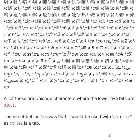
駉 \c駩 \c騉 \c騩 \c驉 \c驩 \c骉 \c骩 \c髉 \c髩 \c鬉 \c鬩 \c魉 \c魩
\c鮉 \c鮩 \c鯉 \c鯩 \c鰉 \c鰩 \c鱉 \c鱩 \c鲉 \c鲩 \c鳉 \c鳩 \c鴉 \c
鴩 \c鵉 \c鵩 \c鶉 \c鶩 \c鷉 \c鷩 \c鸉 \c鸩 \c鹉 \c鹩 \c麉 \c麩 \c黉
\c黩 \c鼉 \c鼩 \c齉 \c齩 \c龉 \c龩 \c鿉 \c鿩 \cꀉ \cꀩ \cꁉ \cꁩ \cꂉ \c
ꂩ \cꃉ \cꃩ \cꄉ \cꄩ \cꅉ \cꅩ \cꆉ \cꆩ \cꇉ \cꇩ \cꈉ \cꈩ \cꉉ \cꉩ \cꊉ \cꊩ \c
ꋉ \cꋩ \cꌉ \cꌩ \cꍉ \cꍩ \cꎉ \cꎩ \cꏉ \cꏩ \cꐉ \cꐩ \cꑉ \cꑩ \cꒉ \c꒩ \cꓩ
\cꔉ \cꔩ \cꕉ \cꕩ \cꖉ \cꖩ \cꗉ \cꗩ \cꘉ \c꘩ \cꙉ \cꙩ \cꚉ \cꚩ \cꛉ \cꛩ
\c꜉ \cꜩ \cꝉ \cꝩ \c꞉ \cꞩ \cꟉ \cꠉ \c꠩ \cꡉ \cꡩ \cꢉ \cꢩ \c꣩ \c꤉ \cꤩ \cꥉ
\cꥩ \cꦉ \cꦩ \c꧉ \cꧩ \cꨉ \cꨩ \cꩉ \cꩩ \cꪉ \cꪩ \cꫩ \cꬉ \cꬩ
\cꭉ \cꭩ \cꮉ \cꮩ \cꯉ \cꯩ \cퟩ \c契 \c朗 \c雷 \c數 \c黎 \c囹 \c柳 \c
里 \c降 \c﨩 \c爫 \c響 \c憎 \c睊 \c韛 \c﬩ \cשּ \cﭩ \cﮉ \cﮩ \cﯩ \cﰉ
\cﰩ \cﱉ \cﱩ \cﲉ \cﲩ \cﳉ \cﳩ \cﴉ \cﴩ \c﵉ \cﵩ \cﶉ
\cﶩ \c︉ \c︩ \c﹉ \c﹩ \cﺉ \cﺩ \cﻉ \cﻩ \c） \cＩ \cｉ \cｩ \cﾉ \cﾩ
\c￩
All of those are Unicode characters where the lower five bits are
.
01001
The intent behind
was that it would be used with
or
\c☒
\ci
\cI
as
is a tab.
Ctrl+I
0