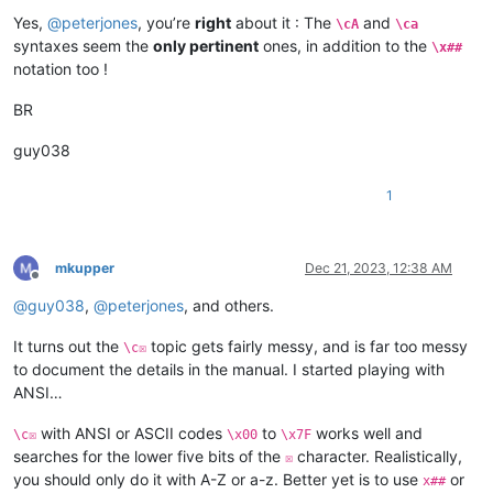
Yes,
@
peterjones
, you’re
right
about it : The
and
\cA
\ca
syntaxes seem the
only pertinent
ones, in addition to the
\x##
notation too !
BR
guy038
1
mkupper
Dec 21, 2023, 12:38 AM
Offline
@
guy038
,
@
peterjones
, and others.
It turns out the
topic gets fairly messy, and is far too messy
\c☒
to document the details in the manual. I started playing with
ANSI…
with ANSI or ASCII codes
to
works well and
\c☒
\x00
\x7F
searches for the lower five bits of the
character. Realistically,
☒
you should only do it with A-Z or a-z. Better yet is to use
or
x##