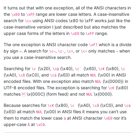
It turns out that with one exception, all of the ANSI characters in
the
to
range are lower case letters. A case-insensitive
\xE0
\xFF
search for
using ANSI codes \x80 to \xFF works just like the
\c☒
case-insensitive version I just described but also matches the
upper case forms of the letters in
to
range.
\xE0
\xFF
The one exception is ANSI character code
which is a divide
\xF7
by sign
. A search for
,
,
, or
only matches
when
÷
\c—
\c·
\c×
\c÷
÷
you use a case-insensitive search.
Searching for
(\x20),
(\x40),
(\x60),
(\x80),
\c
\c@
\c`
\c€
\c
(\xA0),
(\xC0), and
(\xE0) all match
(\x00) in ANSI
\cÀ
\cà
NUL
encoded files. With one exception also match
(\x{0000}) in
NUL
UTF-8 encoded files. The exception is searching for
(\x80)
\c€
matches
\x{000C} (form feed) and not
\x{0000}.
NUL
Because searches for
(\x80),
(\xA0),
(\xC0), and
\c€
\c
\cÀ
\cà
(\xE0) all match
(\x00) in ANSI files it means you can’t use
NUL
them to match the lower case
at ANSI character
nor it’s
à
\xE0
upper-case
at
.
À
\xC0