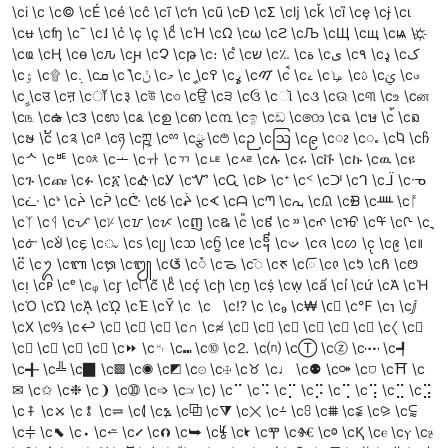
\ci \c \c© \cÉ \cé \cĉ \cĩ \cŉ \cũ \cƉ \cƩ \cǉ \cǩ \cȉ \cȩ \cɉ \cɩ
\cʉ \cʩ \cˉ \c˩ \c̉ \c̩ \c͉ \cͩ \cΉ \cΩ \cω \cϩ \cЉ \cЩ \cщ \cѩ \c҉
\cҩ \cӉ \cө \cԉ \cԩ \cՉ \cթ \c։ \c֩ \cש \c؉ \cة \cى \c٩ \cډ \cک
\cۉ \c۩ \c܉ \cܩ \c݉ \cݩ \cމ \cީ \c߉ \cߩ \cࠉ \cࠩ \cࡉ \cࡩ \cࢉ \cࢩ \cࣉ
\cࣩ \cउ \cऩ \cॉ \c३ \cউ \c৩ \cਉ \c੩ \cઉ \cૉ \c૩ \cଉ \c୩ \cஉ \cன
\c௩ \cఉ \c౩ \cಉ \c೩ \cഉ \cഩ \c൩ \cඉ \cඩ \c෩ \cฉ \cษ \c้ \cຉ
\cຩ \c້ \c༉ \c༩ \cཉ \cཀྵ \cྉ \cྩ \c࿉ \cဉ \cဩ \c၉ \cၩ \cႉ \cႩ \cჩ
\cᄉ \cᄩ \cᅉ \cᅩ \cᆉ \cᆩ \cᇉ \cᇩ \cሉ \cሩ \cቩ \cኩ \cዉ \cዩ
\cጉ \cጩ \cፉ \c፩ \cᎉ \cᎩ \cᏉ \cᏩ \cᐉ \cᐩ \cᑉ \cᑩ \cᒉ \cᒩ \cᓉ
\cᓩ \cᔉ \cᔩ \cᕉ \cᕩ \cᖉ \cᖩ \cᗉ \cᗩ \cᘉ \cᘩ \cᙉ \cᙩ \cᚉ \cᚩ
\cᛉ \cᛩ \cᜉ \cᜩ \cᝉ \cᝩ \cញ \cឩ \c៉ \c៩ \c᠉ \cᠩ \cᡉ \cᡩ \cᢉ \cᢩ
\cᣉ \cᣩ \cᤉ \cᤩ \c᥉ \cᥩ \cᦉ \cᦩ \cᧉ \c᧩ \cᨉ \cᨩ \cᩉ \cᩩ \c᪉ \c᪩
\c᫉ \cᬉ \cᬩ \cᭉ \c᭩ \cᮉ \cᮩ \cᯉ \cᯩ \cᰉ \cᰩ \c᱉ \cᱩ \cᲩ \cᳩ
\cᴉ \cᴩ \cᵉ \cᵩ \cᶉ \cᶩ \c᷉ \cᷩ \cḉ \cḩ \cṉ \cṩ \cẉ \cẩ \cỉ \cứ \cἉ \cἩ
\cὉ \cὩ \cᾉ \cᾩ \cΈ \cῩ \c \c \c⁉ \c⁩ \c₉ \c₩ \c⃩ \c℉ \c℩ \cⅉ
\cⅩ \c↉ \c↩ \c⇉ \c⇩ \c∉ \c∩ \c≉ \c≩ \c⊉ \c⊩ \c⋉ \c⋩ \c⌉ \c〈 \c⍉
\c⍩ \c⎉ \c⎩ \c⏉ \c⏩ \c␉ \c⑉ \c⑩ \c⒉ \c⒩ \cⓉ \cⓩ \c┉ \c┩
\c╉ \c╩ \c▉ \c▩ \c◉ \c◩ \c☉ \c☩ \c♉ \c♩ \c⚉ \c⚩ \c⛉ \c⛩ \c
✉ \c✩ \c❉ \c❩ \c➉ \c➩ \c⟉ \c⟩ \c⠉ \c⠩ \c⡉ \c⡩ \c⢉ \c⢩ \c⣉ \c⣩
\c⤉ \c⤩ \c⥉ \c⥩ \c⦉ \c⦩ \c⧉ \c⧩ \c⨉ \c⨩ \c⩉ \c⩩ \c⪉ \c⪩ \c⫉
\c⫩ \c⬉ \c⬩ \c⭉ \c⭩ \c⮉ \c⮩ \c⯉ \c⯩ \cⰉ \cⰩ \cⱉ \cⱩ \cⲉ \cⲩ \cⳉ