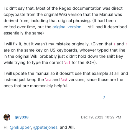
I didn’t say that. Most of the Regex documentation was direct
copy/paste from the original Wiki version that the Manual was
derived from, including that original phrasing. (It had been
edited over time, but the
original version
still had it described
essentially the same)
I will fix it, but it wasn’t my mistake originally. (Given that
and
1
!
are on the same key on US keyboards, whoever typed that line
in the original Wiki probably just didn’t hold down the shift key
while trying to type the correct
for the SOH).
\c!
I will update the manual so it doesn’t use that example at all, and
instead just keep the
and
versions, since those are the
\ca
\cA
ones that are mnemonicly helpful.
2
guy038
Dec 19, 2023, 10:29 PM
Offline
Hi,
@
mkupper
,
@
peterjones
, and
All
,