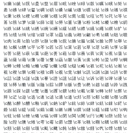
\c癩 \c皉 \c皩 \c盉 \c盩 \c眉 \c眩 \c睉 \c睩 \c瞉 \c瞩 \c矉 \c矩 \c
砉 \c砩 \c硉 \c硩 \c碉 \c碩 \c磉 \c磩 \c礉 \c礩 \c祉 \c祩 \c禉 \c禩
\c秉 \c秩 \c稉 \c稩 \c穉 \c穩 \c窉 \c窩 \c竉 \c竩 \c笉 \c笩 \c等 \c
筩 \c箉 \c箩 \c築 \c篩 \c簉 \c簩 \c籉 \c籩 \c粉 \c粩 \c糉 \c糩 \c紉
\c紩 \c絉 \c絩 \c綉 \c綩 \c緉 \c緩 \c縉 \c縩 \c繉 \c繩 \c纉 \c纩 \c
绉 \c绩 \c缉 \c缩 \c罉 \c罩 \c羉 \c義 \c翉 \c翩 \c耉 \c耩 \c聉 \c聩
\c肉 \c肩 \c胉 \c胩 \c脉 \c脩 \c腉 \c腩 \c膉 \c膩 \c臉 \c臩 \c舉 \c
舩 \c艉 \c艩 \c芉 \c芩 \c苉 \c苩 \c茉 \c茩 \c草 \c荩 \c莉 \c莩 \c菉
\c菩 \c萉 \c萩 \c葉 \c葩 \c蒉 \c蒩 \c蓉 \c蓩 \c蔉 \c蔩 \c蕉 \c蕩 \c
薉 \c薩 \c藉 \c藩 \c蘉 \c蘩 \c虉 \c虩 \c蚉 \c蚩 \c蛉 \c蛩 \c蜉 \c蜩
\c蝉 \c蝩 \c螉 \c螩 \c蟉 \c蟩 \c蠉 \c蠩 \c衉 \c衩 \c袉 \c袩 \c裉 \c
裩 \c褉 \c褩 \c襉 \c襩 \c覉 \c覩 \c觉 \c觩 \c訉 \c訩 \c詉 \c詩 \c誉
\c誩 \c諉 \c諩 \c謉 \c謩 \c證 \c譩 \c讉 \c让 \c诉 \c诩 \c谉 \c谩 \c
豉 \c豩 \c貉 \c販 \c賉 \c賩 \c贉 \c贩 \c赉 \c赩 \c趉 \c趩 \c跉 \c跩
\c踉 \c踩 \c蹉 \c蹩 \c躉 \c躩 \c軉 \c軩 \c載 \c輩 \c轉 \c轩 \c辉 \c
辩 \c迉 \c迩 \c选 \c逩 \c遉 \c適 \c邉 \c邩 \c郉 \c郩 \c鄉 \c鄩 \c酉
\c酩 \c醉 \c醩 \c釉 \c釩 \c鈉 \c鈩 \c鉉 \c鉩 \c銉 \c銩 \c鋉 \c鋩 \c
錉 \c錩 \c鍉 \c鍩 \c鎉 \c鎩 \c鏉 \c鏩 \c鐉 \c鐩 \c鑉 \c鑩 \c钉 \c钩
\c铉 \c铩 \c锉 \c锩 \c镉 \c镩 \c閉 \c閩 \c闉 \c闩 \c阉 \c阩 \c陉 \c
险 \c隉 \c隩 \c雉 \c雩 \c霉 \c霩 \c靉 \c革 \c鞉 \c鞩 \c韉 \c韩 \c頉
\c頩 \c顉 \c顩 \c颉 \c颩 \c飉 \c飩 \c餉 \c餩 \c饉 \c饩 \c馉 \c馩 \c