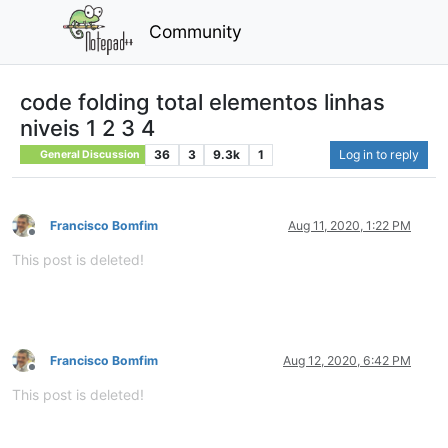
Community
code folding total elementos linhas
niveis 1 2 3 4
36
3
9.3k
1
Log in to reply
General Discussion
Francisco Bomfim
Aug 11, 2020, 1:22 PM
Offline
This post is deleted!
Francisco Bomfim
Aug 12, 2020, 6:42 PM
Offline
This post is deleted!