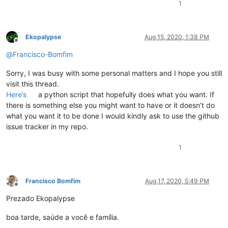
1
Ekopalypse
Aug 15, 2020, 1:38 PM
Offline
@
Francisco-Bomfim
Sorry, I was busy with some personal matters and I hope you still
visit this thread.
Here’s
a python script that hopefully does what you want. If
there is something else you might want to have or it doesn’t do
what you want it to be done I would kindly ask to use the github
issue tracker in my repo.
1
Francisco Bomfim
Aug 17, 2020, 5:49 PM
Offline
Prezado Ekopalypse
boa tarde, saúde a você e família.