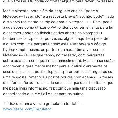
que o fizesse. Ou podia contratar alguém para fazer um desses.
Mas realmente, para além da pergunta original “pode o
Notepad++ fazer isto” e a resposta breve “não, não pode”, nada
disto está realmente no tópico para o Notepad+++. Bem, pedir
ajuda sobre como utilizar o PythonScript ou semelhante para ler
e escrever dados do ficheiro activo aberto no Notepad+++
também seria tópico. E, por vezes, alguém aqui terá pena de
alguém com uma pergunta como esta e escreverá o código
PythonScript, mesmo as partes que nada têm a ver com o
Notepad++ (eu sei que tenho, no passado, com perguntas
sobre as quais senti que tinha conhecimento). Mas se isso está a
acontecer, é geralmente melhor para si definir claramente os
seus desejos num posto, depois esperar por mais perguntas ou
uma resposta; fazer 5-10 postos por dia com apenas 1-2 frases
de informação adicional cada uma, sem qualquer feedback que
lhe peça mais informação, faz com que haja uma discussão
desordenada que é difícil de ler para os outros.
Traduzido com a versão gratuita do tradutor -
www.DeepL.com/Translator