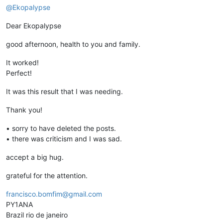
@
Ekopalypse
Dear Ekopalypse
good afternoon, health to you and family.
It worked!
Perfect!
It was this result that I was needing.
Thank you!
• sorry to have deleted the posts.
• there was criticism and I was sad.
accept a big hug.
grateful for the attention.
francisco.bomfim@gmail.com
PY1ANA
Brazil rio de janeiro