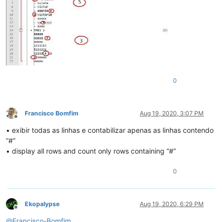
0
Francisco Bomfim
Aug 19, 2020, 3:07 PM
Offline
• exibir todas as linhas e contabilizar apenas as linhas contendo
“#”
• display all rows and count only rows containing “#”
0
Ekopalypse
Aug 19, 2020, 6:29 PM
Offline
@
Francisco-Bomfim