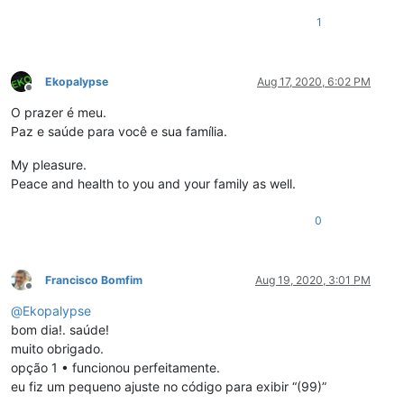
1
Ekopalypse
Aug 17, 2020, 6:02 PM
Offline
O prazer é meu.
Paz e saúde para você e sua família.
My pleasure.
Peace and health to you and your family as well.
0
Francisco Bomfim
Aug 19, 2020, 3:01 PM
Offline
@
Ekopalypse
bom dia!. saúde!
muito obrigado.
opção 1 • funcionou perfeitamente.
eu fiz um pequeno ajuste no código para exibir “(99)”