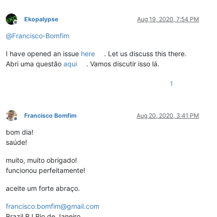
Ekopalypse
Aug 19, 2020, 7:54 PM
Offline
@
Francisco-Bomfim
I have opened an issue
here
. Let us discuss this there.
Abri uma questão
aqui
. Vamos discutir isso lá.
1
Francisco Bomfim
Aug 20, 2020, 3:41 PM
Offline
bom dia!
saúde!
muito, muito obrigado!
funcionou perfeitamente!
aceite um forte abraço.
francisco.bomfim@gmail.com
Brazil.RJ.Rio de Janeiro