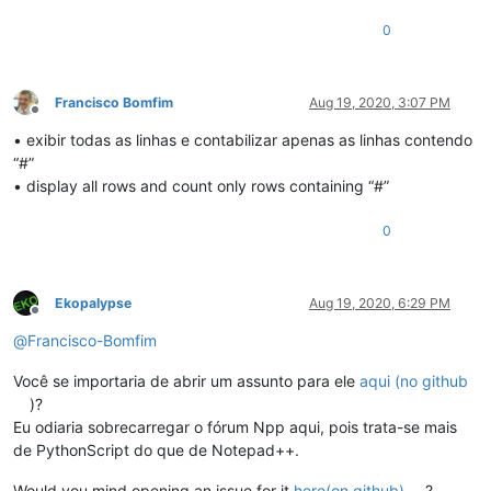
0
Francisco Bomfim
Aug 19, 2020, 3:07 PM
Offline
• exibir todas as linhas e contabilizar apenas as linhas contendo
“#”
• display all rows and count only rows containing “#”
0
Ekopalypse
Aug 19, 2020, 6:29 PM
Offline
@
Francisco-Bomfim
Você se importaria de abrir um assunto para ele
aqui (no github
)?
Eu odiaria sobrecarregar o fórum Npp aqui, pois trata-se mais
de PythonScript do que de Notepad++.
Would you mind opening an issue for it
here(on github)
?