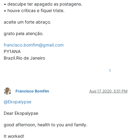
• desculpe ter apagado as postagens.
• houve críticas e fiquei triste.
aceite um forte abraço.
grato pela atenção.
francisco.bomfim@gmail.com
PY1ANA
Brazil.Rio de Janeiro
1
Francisco Bomfim
Aug 17, 2020, 5:51 PM
Offline
@
Ekopalypse
Dear Ekopalypse
good afternoon, health to you and family.
It worked!