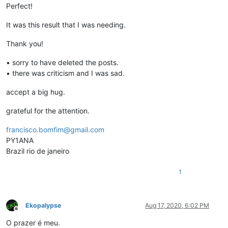
Perfect!
It was this result that I was needing.
Thank you!
• sorry to have deleted the posts.
• there was criticism and I was sad.
accept a big hug.
grateful for the attention.
francisco.bomfim@gmail.com
PY1ANA
Brazil rio de janeiro
1
Ekopalypse
Aug 17, 2020, 6:02 PM
Offline
O prazer é meu.