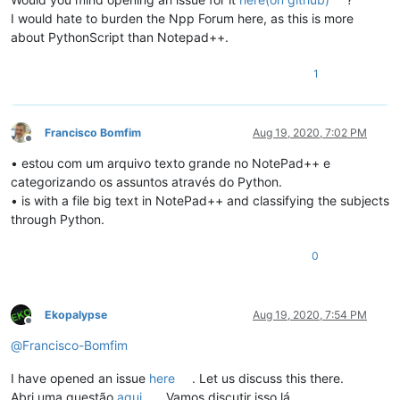
I would hate to burden the Npp Forum here, as this is more
about PythonScript than Notepad++.
1
Francisco Bomfim
Aug 19, 2020, 7:02 PM
Offline
• estou com um arquivo texto grande no NotePad++ e
categorizando os assuntos através do Python.
• is with a file big text in NotePad++ and classifying the subjects
through Python.
0
Ekopalypse
Aug 19, 2020, 7:54 PM
Offline
@
Francisco-Bomfim
I have opened an issue
here
. Let us discuss this there.
Abri uma questão
aqui
. Vamos discutir isso lá.