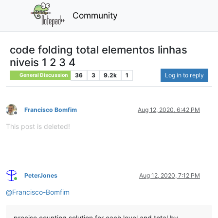
Community
code folding total elementos linhas
niveis 1 2 3 4
36
3
9.2k
1
Log in to reply
General Discussion
Francisco Bomfim
Aug 12, 2020, 6:42 PM
Offline
This post is deleted!
PeterJones
Aug 12, 2020, 7:12 PM
Online
@
Francisco-Bomfim
precise counting solution for each level and total by