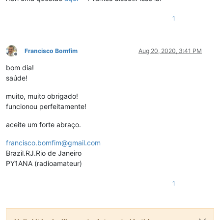
1
Francisco Bomfim
Aug 20, 2020, 3:41 PM
Offline
bom dia!
saúde!
muito, muito obrigado!
funcionou perfeitamente!
aceite um forte abraço.
francisco.bomfim@gmail.com
Brazil.RJ.Rio de Janeiro
PY1ANA (radioamateur)
1