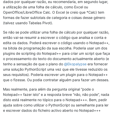
dados por qualquer razão, eu recomendaria, em segundo lugar,
a utilização de uma folha de cálculo, como Excel ou
OpenOffice/LibreOffice Calc. O Excel (e creio que *Calc) tem
formas de fazer subtotais de categoria e coisas desse género
(talvez usando Tabelas Pivot).
Se não se pode utilizar uma folha de cálculo por qualquer razão,
então vai-se resumir a escrever o código que analisa e conta e
edita os dados. Poderá escrever o código usando o Notepad++,
na bitola de programação da sua escolha. Poderia usar um dos
plugins de scripting do Notepad++ para criar um script que faça
o processamento do texto do documento actualmente aberto (e
tenho a sensação de que o plano do
@
Ekopalypse
era fornecer
uma solução PythonScript uma vez que ele tivesse reduzido os
seus requisitos). Poderia escrever um plugin para o Notepad++
que o fizesse. Ou podia contratar alguém para fazer um desses.
Mas realmente, para além da pergunta original “pode o
Notepad++ fazer isto” e a resposta breve “não, não pode”, nada
disto está realmente no tópico para o Notepad+++. Bem, pedir
ajuda sobre como utilizar o PythonScript ou semelhante para ler
e escrever dados do ficheiro activo aberto no Notepad+++