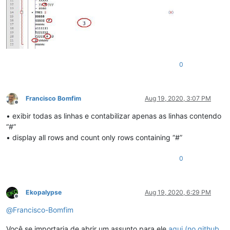
0
Francisco Bomfim
Aug 19, 2020, 3:07 PM
Offline
• exibir todas as linhas e contabilizar apenas as linhas contendo
“#”
• display all rows and count only rows containing “#”
0
Ekopalypse
Aug 19, 2020, 6:29 PM
Offline
@
Francisco-Bomfim
Você se importaria de abrir um assunto para ele
aqui (no github