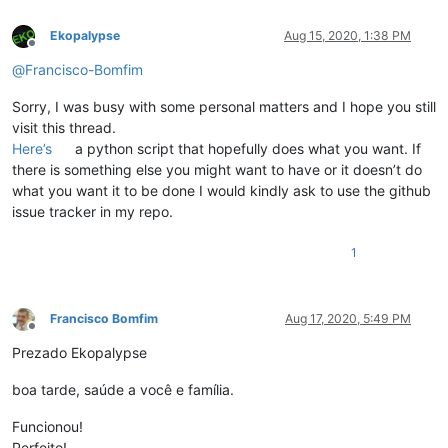
Ekopalypse
Aug 15, 2020, 1:38 PM
Offline
@
Francisco-Bomfim
Sorry, I was busy with some personal matters and I hope you still
visit this thread.
Here’s
a python script that hopefully does what you want. If
there is something else you might want to have or it doesn’t do
what you want it to be done I would kindly ask to use the github
issue tracker in my repo.
1
Francisco Bomfim
Aug 17, 2020, 5:49 PM
Offline
Prezado Ekopalypse
boa tarde, saúde a você e família.
Funcionou!
Perfeito!