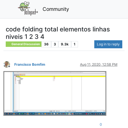
Community
code folding total elementos linhas
niveis 1 2 3 4
36
3
9.3k
1
Log in to reply
General Discussion
Francisco Bomfim
Aug 11, 2020, 12:58 PM
Offline
0