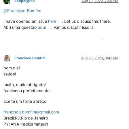
Ekopalypse
Aug 19, 2020, 7:54 PM
Offline
@
Francisco-Bomfim
I have opened an issue
here
. Let us discuss this there.
Abri uma questão
aqui
. Vamos discutir isso lá.
1
Francisco Bomfim
Aug 20, 2020, 3:41 PM
Offline
bom dia!
saúde!
muito, muito obrigado!
funcionou perfeitamente!
aceite um forte abraço.
francisco.bomfim@gmail.com
Brazil.RJ.Rio de Janeiro
PY1ANA (radioamateur)