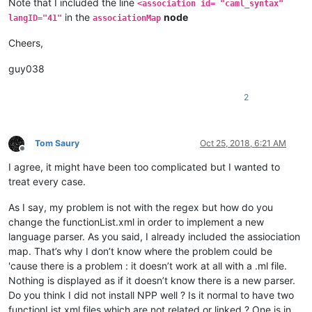
<
nameExpr
ex
Note that I included the line
<association id= "caml_syntax"
						/>
in the
node
langID="41"
associationMap
</
functionName
>
</
function
>
Cheers,
</
parser
>
guy038
2
Tom Saury
Oct 25, 2018, 6:21 AM
Offline
I agree, it might have been too complicated but I wanted to
treat every case.
As I say, my problem is not with the regex but how do you
change the functionList.xml in order to implement a new
language parser. As you said, I already included the assiociation
map. That’s why I don’t know where the problem could be
'cause there is a problem : it doesn’t work at all with a .ml file.
Nothing is displayed as if it doesn’t know there is a new parser.
Do you think I did not install NPP well ? Is it normal to have two
functionList.xml files which are not related or linked ? One is in