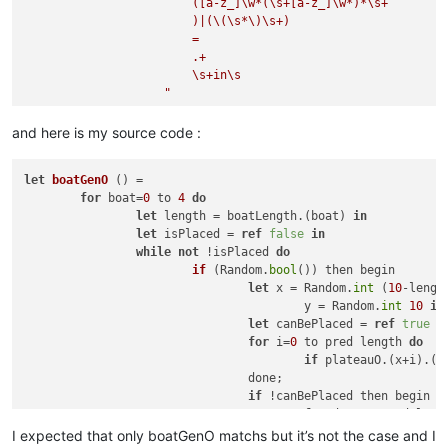
([a-z_]\w*(\s+[a-z_]\w*)*\s+
)|(\(\s*\)\s+)
=
.+
\s+in\s
and here is my source code :
let
boatGenO
 ()
 =

for
 boat=
0
 to 
4
do
let
 length = boatLength.(boat) 
in
let
 isPlaced = 
ref
false
in
while
not
 !
isPlaced 
do
if
 (
Random.
bool
(
)) then begin

let
 x
 = Random.
int
 (
10
-lengt
					y = Random.
int
10
in
let
 canBePlaced = 
ref
true
i
for
 i=
0
 to pred length 
do
if
 plateauO.(x+i).(y
				done;

if
 !canBePlaced then begin

for
 d=
0
 to pred leng
						plateauO.(x+d).(y) <- (boatSymbol.(boat));

I expected that only boatGenO matchs but it’s not the case and I