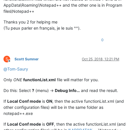
AppData\Roaming\Notepad++ and the other one is in Program
files\Notepad++
Thanks you 2 for helping me
(Tu peux parler en français, je le suis ^^).
0
S
Scott Sumner
Oct 25, 2018, 12:21 PM
Offline
@
Tom-Saury
Only
ONE
functionList.xml
file will matter for you.
Do this: Select
?
(menu) ->
Debug Info…
and read the result.
If
Local Conf mode
is
ON
, then the active functionList.xml (and
other configuration files) will be in the same folder as
notepad++.exe
If
Local Conf mode
is
OFF
, then the active functionList.xml (and