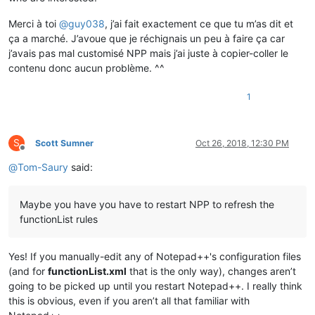
Merci à toi
@
guy038
, j’ai fait exactement ce que tu m’as dit et
ça a marché. J’avoue que je réchignais un peu à faire ça car
j’avais pas mal customisé NPP mais j’ai juste à copier-coller le
contenu donc aucun problème. ^^
1
S
Scott Sumner
Oct 26, 2018, 12:30 PM
Offline
@
Tom-Saury
said:
Maybe you have you have to restart NPP to refresh the
functionList rules
Yes! If you manually-edit any of Notepad++'s configuration files
(and for
functionList.xml
that is the only way), changes aren’t
going to be picked up until you restart Notepad++. I really think
this is obvious, even if you aren’t all that familiar with