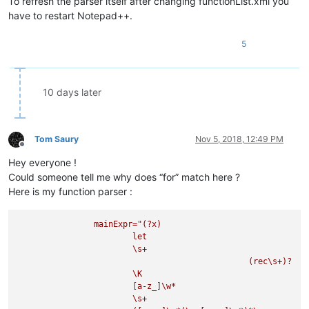
To refresh the parser itself after changing functionList.xml you
have to restart Notepad++.
5
10 days later
Tom Saury
Nov 5, 2018, 12:49 PM
Offline
Hey everyone !
Could someone tell me why does “for” match here ?
Here is my function parser :
mainExpr="(?x)
let
\s+
(rec\s+)?
\K
                        [
a-z_
]
\w*
\s+