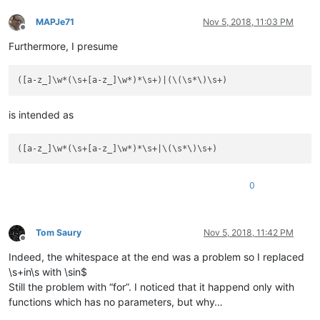
in
MAPJe71
Nov 5, 2018, 11:03 PM
Offline
Furthermore, I presume
is intended as
0
Tom Saury
Nov 5, 2018, 11:42 PM
Offline
Indeed, the whitespace at the end was a problem so I replaced
\s+in\s with \sin$
Still the problem with “for”. I noticed that it happend only with
functions which has no parameters, but why…