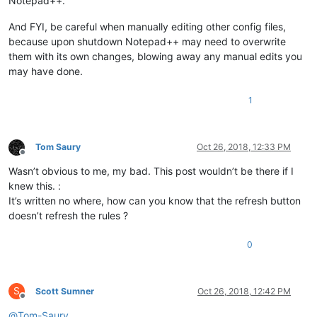
Notepad++.
And FYI, be careful when manually editing other config files,
because upon shutdown Notepad++ may need to overwrite
them with its own changes, blowing away any manual edits you
may have done.
1
Tom Saury
Oct 26, 2018, 12:33 PM
Offline
Wasn’t obvious to me, my bad. This post wouldn’t be there if I
knew this. :
It’s written no where, how can you know that the refresh button
doesn’t refresh the rules ?
0
S
Scott Sumner
Oct 26, 2018, 12:42 PM
Offline
@
Tom-Saury