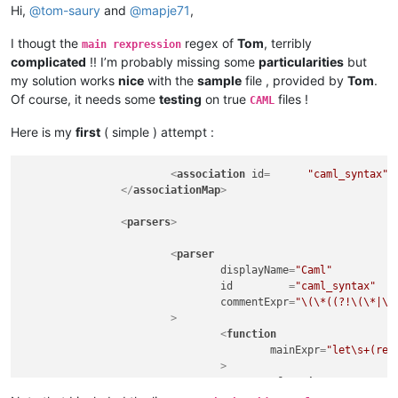
Hi,
@
tom-saury
and
@
mapje71
,
I thougt the
regex of
Tom
, terribly
main rexpression
complicated
!! I’m probably missing some
particularities
but
my solution works
nice
with the
sample
file , provided by
Tom
.
Of course, it needs some
testing
on true
files !
CAML
Here is my
first
( simple ) attempt :
<
association
id
=      
"caml_syntax"
</
associationMap
>
<
parsers
>
<
parser
displayName
=
"Caml"
id
         =
"caml_syntax"
commentExpr
=
"\(\*((?!\(\*|\*
			>
<
function
mainExpr
=
"let\s+(rec
				>
<
functionName
>