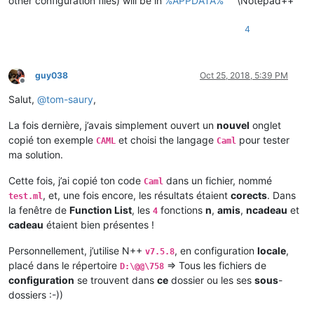
other configuration files) will be in
%APPDATA%
\Notepad++
4
guy038
Oct 25, 2018, 5:39 PM
Offline
Salut,
@
tom-saury
,
La fois dernière, j’avais simplement ouvert un
nouvel
onglet
copié ton exemple
et choisi the langage
pour tester
CAML
Caml
ma solution.
Cette fois, j’ai copié ton code
dans un fichier, nommé
Caml
, et, une fois encore, les résultats étaient
corects
. Dans
test.ml
la fenêtre de
Function List
, les
fonctions
n
,
amis
,
ncadeau
et
4
cadeau
étaient bien présentes !
Personnellement, j’utilise N++
, en configuration
locale
,
v7.5.8
placé dans le répertoire
=> Tous les fichiers de
D:\@@\758
configuration
se trouvent dans
ce
dossier ou les ses
sous
-
dossiers :-))