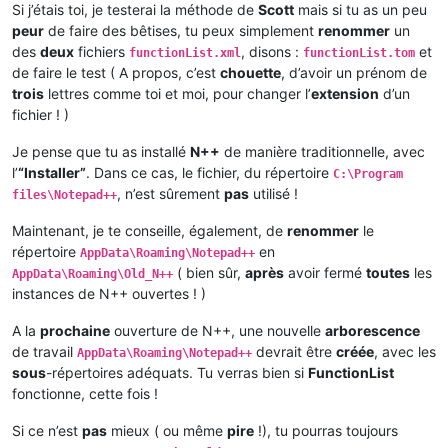
Si j’étais toi, je testerai la méthode de
Scott
mais si tu as un peu
peur
de faire des bêtises, tu peux simplement
renommer
un
des
deux
fichiers
, disons :
et
functionList.xml
functionList.tom
de faire le test ( A propos, c’est
chouette
, d’avoir un prénom de
trois
lettres comme toi et moi, pour changer l’
extension
d’un
fichier ! )
Je pense que tu as installé
N++
de manière traditionnelle, avec
l’
“Installer”
. Dans ce cas, le fichier, du répertoire
C:\Program
, n’est sûrement
pas
utilisé !
files\Notepad++
Maintenant, je te conseille, également, de
renommer
le
répertoire
en
AppData\Roaming\Notepad++
( bien sûr,
après
avoir fermé
toutes
les
AppData\Roaming\Old_N++
instances de N++ ouvertes ! )
A la
prochaine
ouverture de N++, une nouvelle
arborescence
de travail
devrait être
créée
, avec les
AppData\Roaming\Notepad++
sous
-répertoires adéquats. Tu verras bien si
FunctionList
fonctionne, cette fois !
Si ce n’est
pas
mieux ( ou même
pire
!), tu pourras toujours