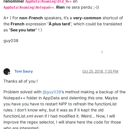
renommer
en
AppData\Roaming\Old_N++
.
Rien
ne sera perdu ;-))
AppData\Roaming\Notepad++
A+ ( For
non-French
speakers, it’s a
very-common
shortcut of
the
French
expression “
À plus tard
”, which could be translated
as “
See you later
” ! )
guy038
1
Tom Saury
Oct 25, 2018, 7:35 PM
Offline
Thanks all of you !
Problem solved with
@
guy038
’s method making a backup of the
Notepad++ folder in AppData and delenting this one. Maybe
you have you have to restart NPP to refresh the functionList
rules. I don’t know why, but it was as if it kept the old
functionList.xml even if I had modified it. Weird… Now, I will
improve the regex selector, I will share here the code for those
who are interested.