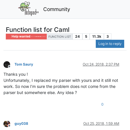
Community
Function list for Caml
24
5
11.3k
3
Help wanted · · · – – – · · ·
FUNCTION LIST
Log in to reply
Tom Saury
Oct 24, 2018, 2:37 PM
Offline
Thanks you !
Unfortunately, I replaced my parser with yours and it still not
work. So now I’m sure the problem does not come from the
parser but somewhere else. Any idea ?
0
guy038
Oct 25, 2018, 1:59 AM
Offline