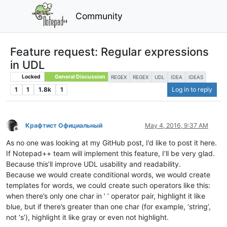
Community
Feature request: Regular expressions
in UDL
Locked
General Discussion
REGEX
REGEX
UDL
IDEA
IDEAS
1
1
1.8k
1
Log in to reply
Крафтист Официальный
May 4, 2016, 9:37 AM
Offline
As no one was looking at my GitHub post, I’d like to post it here.
If Notepad++ team will implement this feature, I’ll be very glad.
Because this’ll improve UDL usability and readability.
Because we would create conditional words, we would create
templates for words, we could create such operators like this:
when there’s only one char in ’ ’ operator pair, highlight it like
blue, but if there’s greater than one char (for example, ‘string’,
not ‘s’), highlight it like gray or even not highlight.