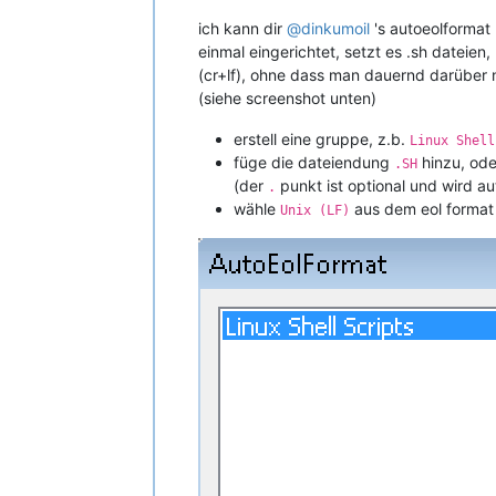
ich kann dir
@
dinkumoil
's autoeolformat
einmal eingerichtet, setzt es .sh dateie
(cr+lf), ohne dass man dauernd darüber
(siehe screenshot unten)
erstell eine gruppe, z.b.
Linux Shell
füge die dateiendung
hinzu, ode
.SH
(der
punkt ist optional und wird a
.
wähle
aus dem eol forma
Unix (LF)