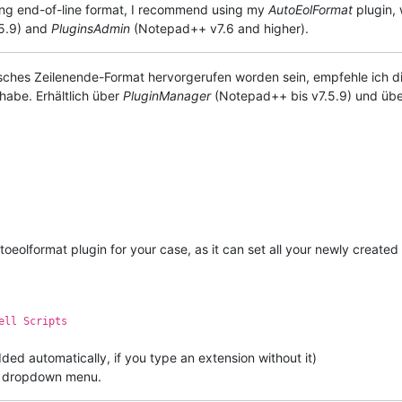
rong end-of-line format, I recommend using my
AutoEolFormat
plugin, 
5.9) and
PluginsAdmin
(Notepad++ v7.6 and higher).
 falsches Zeilenende-Format hervorgerufen worden sein, empfehle ic
habe. Erhältlich über
PluginManager
(Notepad++ bis v7.5.9) und üb
toeolformat plugin for your case, as it can set all your newly created .s
ell Scripts
dded automatically, if you type an extension without it)
t dropdown menu.