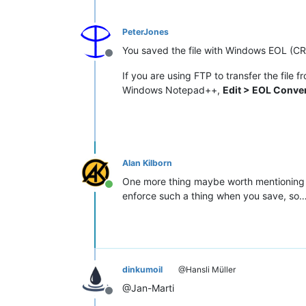
PeterJones
You saved the file with Windows EOL (CRL
Offline
If you are using FTP to transfer the file 
Windows Notepad++,
Edit > EOL Conver
Alan Kilborn
One more thing maybe worth mentioning is
Online
enforce such a thing when you save, so
dinkumoil
@Hansli Müller
@Jan-Marti
Offline