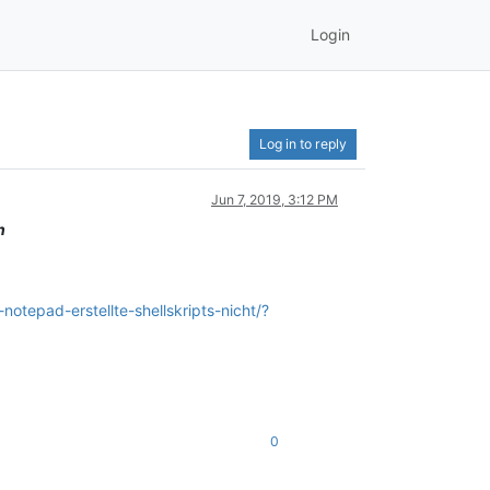
Login
Log in to reply
Jun 7, 2019, 3:12 PM
n
tepad-erstellte-shellskripts-nicht/?
0