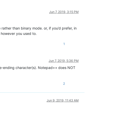
Jun 7, 2019, 3:15 PM
rather than binary mode. or, if you’d prefer, in
ne however you used to.
1
Jun 7, 2019, 5:36 PM
 line-ending character(s). Notepad++ does NOT
2
Jun 9, 2019, 11:43 AM