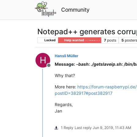
Community
Notepad++ generates corrupt 
7
posts
5
poster
Locked
Help wanted · · · – – – · · ·
Hansli Müller
H
Message:
-bash: ./getslaveip.sh: /bin/
Offline
Why that?
More here:
https://forum-raspberrypi.de
postID=382917#post382917
Regards,
Jan
1 Reply
Last reply
Jun 9, 2019, 11:43 AM