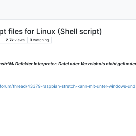
files for Linux (Shell script)
s
2.7k
views
3
watching
bash^M: Defekter Interpreter: Datei oder Verzeichnis nicht gefunde
/forum/thread/43379-raspbian-stretch-kann-mit-unter-windows-und-no