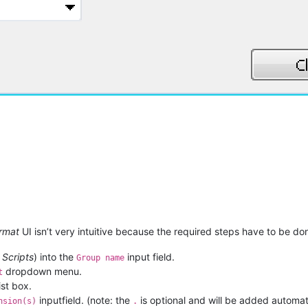
rmat
UI isn’t very intuitive because the required steps have to be done
 Scripts
) into the
input field.
Group name
dropdown menu.
t
ist box.
inputfield. (note: the
is optional and will be added automatic
nsion(s)
.