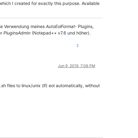
which I created for exactly this purpose. Available
h die Verwendung meines
AutoEolFormat
- Plugins,
er
PluginsAdmin
(Notepad++ v7.6 und höher).
2
Jun 9, 2019, 7:06 PM
h files to linux/unix (lf) eol automatically, without