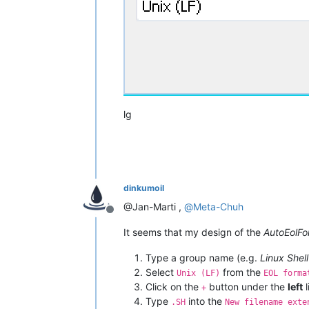
lg
dinkumoil
@Jan-Marti ,
@
Meta-Chuh
Offline
It seems that my design of the
AutoEolFo
Type a group name (e.g.
Linux Shell
Select
from the
Unix (LF)
EOL forma
Click on the
button under the
left
l
+
Type
into the
.SH
New filename exte