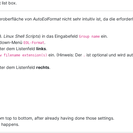
t
list box.
zeroberfläche von
AutoEolFormat
nicht sehr intuitiv ist, da die erforde
B.
Linux Shell Scripts
) in das Eingabefeld
ein.
Group name
pdown-Menü
.
EOL-Format
ter dem Listenfeld
links
.
ein. (Hinweis: Der
ist optional und wird au
w filename extension(s)
.
ter dem Listenfeld
rechts
.
rom top to bottom, after already having done those settings.
g happens.