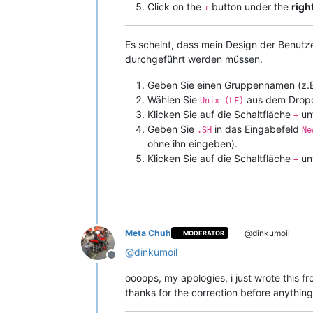
Click on the
button under the
righ
+
Es scheint, dass mein Design der Benut
durchgeführt werden müssen.
Geben Sie einen Gruppennamen (z.
Wählen Sie
aus dem Dro
Unix (LF)
Klicken Sie auf die Schaltfläche
un
+
Geben Sie
in das Eingabefeld
.SH
Ne
ohne ihn eingeben).
Klicken Sie auf die Schaltfläche
un
+
Meta Chuh
@dinkumoil
MODERATOR
@
dinkumoil
Offline
oooops, my apologies, i just wrote this f
thanks for the correction before anythin