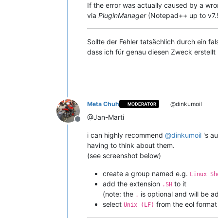
If the error was actually caused by a w
via
PluginManager
(Notepad++ up to v7.
Sollte der Fehler tatsächlich durch ein
dass ich für genau diesen Zweck erstellt 
Meta Chuh
@dinkumoil
MODERATOR
@Jan-Marti
Offline
i can highly recommend
@
dinkumoil
's au
having to think about them.
(see screenshot below)
create a group named e.g.
Linux Sh
add the extension
to it
.SH
(note: the
is optional and will be a
.
select
from the eol forma
Unix (LF)