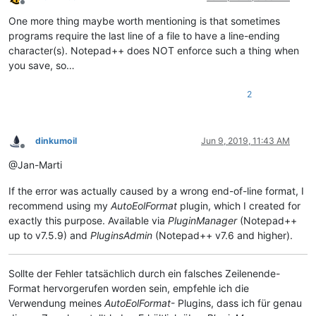
Offline
One more thing maybe worth mentioning is that sometimes
programs require the last line of a file to have a line-ending
character(s). Notepad++ does NOT enforce such a thing when
you save, so…
2
dinkumoil
Jun 9, 2019, 11:43 AM
Offline
@Jan-Marti
If the error was actually caused by a wrong end-of-line format, I
recommend using my
AutoEolFormat
plugin, which I created for
exactly this purpose. Available via
PluginManager
(Notepad++
up to v7.5.9) and
PluginsAdmin
(Notepad++ v7.6 and higher).
Sollte der Fehler tatsächlich durch ein falsches Zeilenende-
Format hervorgerufen worden sein, empfehle ich die
Verwendung meines
AutoEolFormat
- Plugins, dass ich für genau