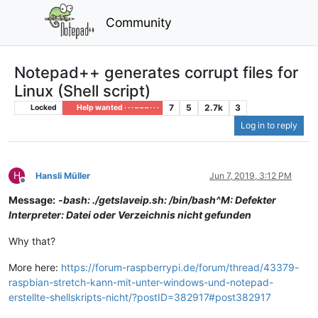
Community
Notepad++ generates corrupt files for
Linux (Shell script)
7
5
2.7k
3
Locked
Help wanted · · · – – – · · ·
Log in to reply
H
Hansli Müller
Jun 7, 2019, 3:12 PM
Offline
Message:
-bash: ./getslaveip.sh: /bin/bash^M: Defekter
Interpreter: Datei oder Verzeichnis nicht gefunden
Why that?
More here:
https://forum-raspberrypi.de/forum/thread/43379-
raspbian-stretch-kann-mit-unter-windows-und-notepad-
erstellte-shellskripts-nicht/?postID=382917#post382917