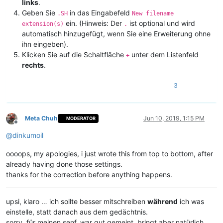
links
.
Geben Sie
in das Eingabefeld
.SH
New filename
ein. (Hinweis: Der
ist optional und wird
extension(s)
.
automatisch hinzugefügt, wenn Sie eine Erweiterung ohne
ihn eingeben).
Klicken Sie auf die Schaltfläche
unter dem Listenfeld
+
rechts
.
3
Meta Chuh
Jun 10, 2019, 1:15 PM
MODERATOR
Offline
@
dinkumoil
oooops, my apologies, i just wrote this from top to bottom, after
already having done those settings.
thanks for the correction before anything happens.
upsi, klaro … ich sollte besser mitschreiben
während
ich was
einstelle, statt danach aus dem gedächtnis.
sorry, für meinen senf. war gut gemeint, bringt aber natürlich