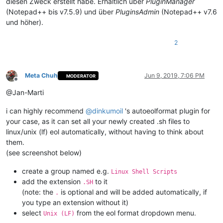
diesen Zweck erstellt habe. Erhältlich über
PluginManager
(Notepad++ bis v7.5.9) und über
PluginsAdmin
(Notepad++ v7.6
und höher).
2
Meta Chuh
Jun 9, 2019, 7:06 PM
MODERATOR
Offline
@Jan-Marti
i can highly recommend
@
dinkumoil
's autoeolformat plugin for
your case, as it can set all your newly created .sh files to
linux/unix (lf) eol automatically, without having to think about
them.
(see screenshot below)
create a group named e.g.
Linux Shell Scripts
add the extension
to it
.SH
(note: the
is optional and will be added automatically, if
.
you type an extension without it)
select
from the eol format dropdown menu.
Unix (LF)