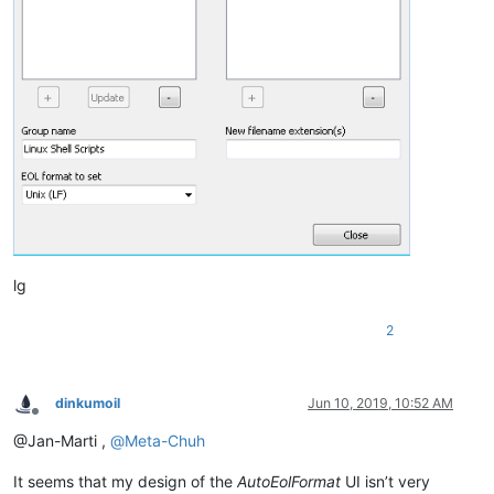
lg
2
dinkumoil
Jun 10, 2019, 10:52 AM
Offline
@Jan-Marti ,
@
Meta-Chuh
It seems that my design of the
AutoEolFormat
UI isn’t very