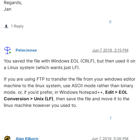
Regards,
Jan
0
1 Reply
PeterJones
Jun 7, 2019, 3:15 PM
Online
You saved the file with Windows EOL (CRLF), but then used it on
a Linux system (which wants just LF).
If you are using FTP to transfer the file from your windows editor
machine to the linux system, use ASCII mode rather than binary
mode. or, if you’d prefer, in Windows Notepad++,
Edit > EOL
Conversion > Unix (LF)
, then save the file and move it to the
linux machine however you used to.
1
Alan Kilborn
Jun 7, 2019, 5:36 PM