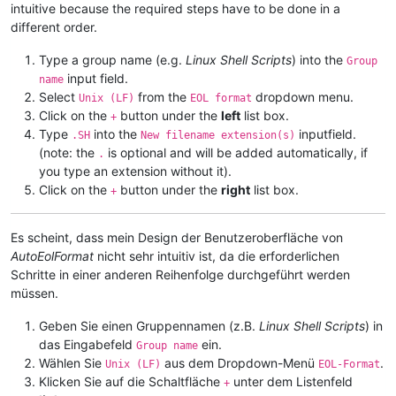
intuitive because the required steps have to be done in a
different order.
Type a group name (e.g.
Linux Shell Scripts
) into the
Group
input field.
name
Select
from the
dropdown menu.
Unix (LF)
EOL format
Click on the
button under the
left
list box.
+
Type
into the
inputfield.
.SH
New filename extension(s)
(note: the
is optional and will be added automatically, if
.
you type an extension without it).
Click on the
button under the
right
list box.
+
Es scheint, dass mein Design der Benutzeroberfläche von
AutoEolFormat
nicht sehr intuitiv ist, da die erforderlichen
Schritte in einer anderen Reihenfolge durchgeführt werden
müssen.
Geben Sie einen Gruppennamen (z.B.
Linux Shell Scripts
) in
das Eingabefeld
ein.
Group name
Wählen Sie
aus dem Dropdown-Menü
.
Unix (LF)
EOL-Format
Klicken Sie auf die Schaltfläche
unter dem Listenfeld
+