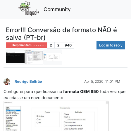
Community
Error!!! Conversão de formato NÃO é
salva (PT-br)
2
2
940
Log in to reply
Help wanted · · · – – – · · ·
Rodrigo Beltrão
Apr 5, 2020, 11:01 PM
Offline
Configurei para que ficasse no
formato OEM 850
toda vez que
eu criasse um novo documento