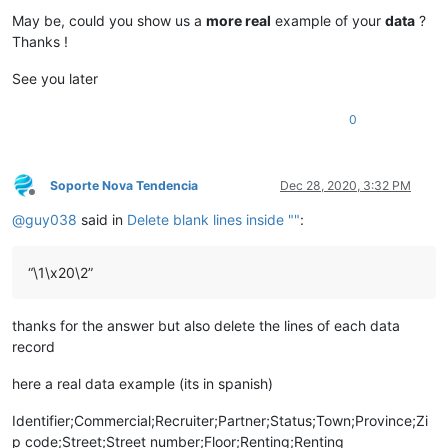
May be, could you show us a
more real
example of your
data
?
Thanks !
See you later
0
Soporte Nova Tendencia
Dec 28, 2020, 3:32 PM
Offline
@
guy038
said in
Delete blank lines inside ""
:
“\1\x20\2”
thanks for the answer but also delete the lines of each data
record
here a real data example (its in spanish)
Identifier;Commercial;Recruiter;Partner;Status;Town;Province;Zi
p code;Street;Street number;Floor;Renting;Renting