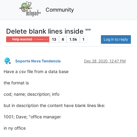
Community
Delete blank lines inside ""
13
6
1.5k
1
Log in to reply
Help wanted · · · – – – · · ·
Soporte Nova Tendencia
Dec 28, 2020, 12:47 PM
Offline
Have a csv file from a data base
the format is
cod; name; description; info
but in description the content have blank lines like:
1001; Dave; "office manager
in ny office