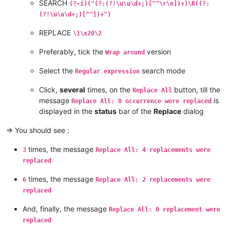
BUSCOMICASA.ES

SEARCH
(?-i)("(?:(?!\u\u\d+;)[^"\r\n])+)\R((?:
Soluciones Inmobiliarias Integrales

(?!\u\u\d+;)[^"])+")
Encuentra más en http://www.buscomicasa.es";pending;1;False;
XX12345;Mari Serrano;Mari Serrano;;disponible;Jaén;Jaén;2300
REPLACE
\1\x20\2
El piso se encuentra ubicado en el Centro histórico de la cu
El bloque se encuentra en buen estado de conservación y dispo
Preferably, tick the
version
Wrap around
El piso, ubicado en la primera planta del bloque, dispone de
Las calidades empleadas son buenas, destacando: carpintería 
Select the
search mode
Regular expression
El piso se entrega amueblado, tal y como se observa en el re
En definitiva, una buena oportunidad de adquirir un piso en u
Click,
several
times, on the
button, till the
Replace All
BUSCOMICASA.ES

message
is
Replace All: 0 occurrence were replaced
Soluciones Inmobiliarias Integrales

displayed in the
status
bar of the
Replace
dialog
=> You should see :
times, the message
3
Replace All: 4 replacements were
replaced
times, the message
6
Replace All: 2 replacements were
replaced
And, finally, the message
Replace All: 0 replacement were
replaced