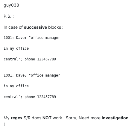
guy038
P.S. :
In case of
successive
blocks :
1001; Dave; "office manager

in ny office

central"; phone 123457789

1001; Dave; "office manager

in ny office

central"; phone 123457789

1001; Dave; "office manager

My
regex
S/R does
NOT
work ! Sorry, Need more
investigation
!
in ny office
