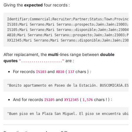
Giving the
expected
four records :
Identifier;Commercial;Recruiter;Partner;Status;Town;Province
IS103;Mari Serrano;Mari Serrano;;prospecto;Jaén;Jaén;23003;P
IS105;Mari Serrano;Mari Serrano;;disponible;Jaén;Jaén;23004;
AB10;Mari Serrano;Mari Serrano;;prospecto;Jaén;Jaén;23003;Pa
After replacament, the
multi
-lines range between
double
quotes
are :
"...................."
For records
and
(
chars ) :
IS103
AB10
137
And for records
and
(
chars ! ) :
IS105
XY12345
1,576