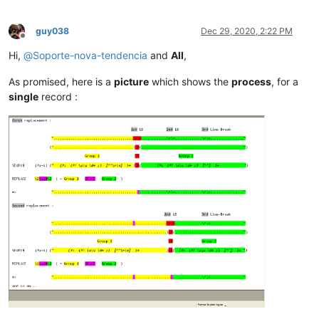
guy038
Dec 29, 2020, 2:22 PM
Offline
Hi,
@
Soporte-nova-tendencia
and
All
,
As promised, here is a
picture
which shows the
process
, for a
single
record :