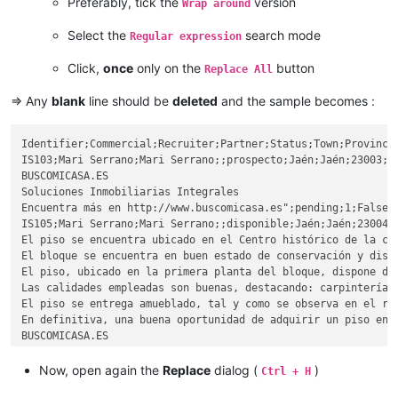
Preferably, tick the
version
Wrap around
El piso se encuentra ubicado en el Centro histórico de la cu
Select the
search mode
Regular expression
El bloque se encuentra en buen estado de conservación y dispo
Click,
once
only on the
button
Replace All
El piso, ubicado en la primera planta del bloque, dispone de
=> Any
blank
line should be
deleted
and the sample becomes :
Las calidades empleadas son buenas, destacando: carpintería 
Identifier;Commercial;Recruiter;Partner;Status;Town;Province
El piso se entrega amueblado, tal y como se observa en el re
IS103;Mari Serrano;Mari Serrano;;prospecto;Jaén;Jaén;23003;P
BUSCOMICASA.ES

En definitiva, una buena oportunidad de adquirir un piso en u
Soluciones Inmobiliarias Integrales

Encuentra más en http://www.buscomicasa.es";pending;1;False;
BUSCOMICASA.ES

IS105;Mari Serrano;Mari Serrano;;disponible;Jaén;Jaén;23004;
Soluciones Inmobiliarias Integrales

El piso se encuentra ubicado en el Centro histórico de la cu
El bloque se encuentra en buen estado de conservación y dispo
El piso, ubicado en la primera planta del bloque, dispone de
Las calidades empleadas son buenas, destacando: carpintería 
El piso se entrega amueblado, tal y como se observa en el re
En definitiva, una buena oportunidad de adquirir un piso en u
BUSCOMICASA.ES

Soluciones Inmobiliarias Integrales

Encuentra más en http://www.buscomicasa.es";E;1;False;22/12/
Now, open again the
Replace
dialog (
)
Ctrl + H
AB10;Mari Serrano;Mari Serrano;;prospecto;Jaén;Jaén;23003;Pa