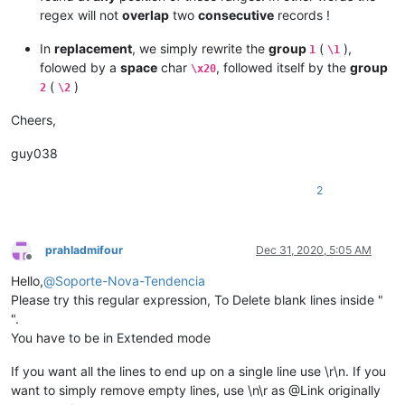
regex will not
overlap
two
consecutive
records !
In
replacement
, we simply rewrite the
group
(
),
1
\1
folowed by a
space
char
, followed itself by the
group
\x20
(
)
2
\2
Cheers,
guy038
2
prahladmifour
Dec 31, 2020, 5:05 AM
Offline
Hello,
@
Soporte-Nova-Tendencia
Please try this regular expression, To Delete blank lines inside "
".
You have to be in Extended mode
If you want all the lines to end up on a single line use \r\n. If you
want to simply remove empty lines, use \n\r as @Link originally