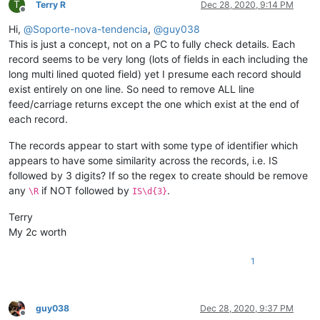
T
Terry R
Dec 28, 2020, 9:14 PM
Offline
Hi,
@
Soporte-nova-tendencia
,
@
guy038
This is just a concept, not on a PC to fully check details. Each
record seems to be very long (lots of fields in each including the
long multi lined quoted field) yet I presume each record should
exist entirely on one line. So need to remove ALL line
feed/carriage returns except the one which exist at the end of
each record.
The records appear to start with some type of identifier which
appears to have some similarity across the records, i.e. IS
followed by 3 digits? If so the regex to create should be remove
any
if NOT followed by
.
\R
IS\d{3}
Terry
My 2c worth
1
guy038
Dec 28, 2020, 9:37 PM
Offline