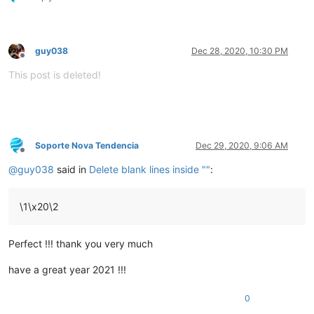
guy038
Dec 28, 2020, 10:30 PM
Offline
This post is deleted!
Soporte Nova Tendencia
Dec 29, 2020, 9:06 AM
Offline
@
guy038
said in
Delete blank lines inside ""
:
\1\x20\2
Perfect !!! thank you very much
have a great year 2021 !!!
0