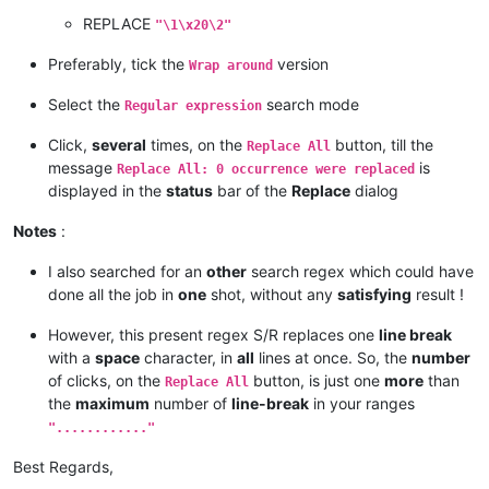
REPLACE
"\1\x20\2"
Preferably, tick the
version
Wrap around
Select the
search mode
Regular expression
Click,
several
times, on the
button, till the
Replace All
message
is
Replace All: 0 occurrence were replaced
displayed in the
status
bar of the
Replace
dialog
Notes
:
I also searched for an
other
search regex which could have
done all the job in
one
shot, without any
satisfying
result !
However, this present regex S/R replaces one
line break
with a
space
character, in
all
lines at once. So, the
number
of clicks, on the
button, is just one
more
than
Replace All
the
maximum
number of
line-break
in your ranges
"............"
Best Regards,