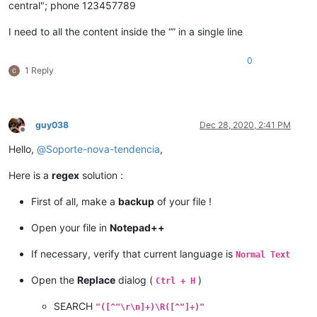
central"; phone 123457789
I need to all the content inside the “” in a single line
0
1 Reply
guy038
Dec 28, 2020, 2:41 PM
Offline
Hello,
@
Soporte-nova-tendencia
,
Here is a
regex
solution :
First of all, make a
backup
of your file !
Open your file in
Notepad++
If necessary, verify that current language is
Normal Text
Open the
Replace
dialog (
)
Ctrl + H
SEARCH
"([^"\r\n]+)\R([^"]+)"