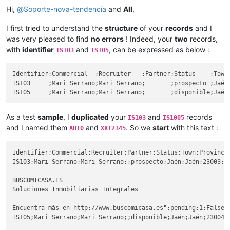
Hi,
@
Soporte-nova-tendencia
and
All
,
I first tried to understand the
structure
of your
records
and I
was very pleased to find
no errors
! Indeed, your
two
records,
with
identifier
and
, can be expressed as below :
IS103
IS105
Identifier;Commercial  ;Recruiter   ;Partner;Status    ;Town
IS103     ;Mari Serrano;Mari Serrano;       ;prospecto ;Jaén
As a test
sample
, I
duplicated
your
and
records
IS103
IS1005
and I named them
and
. So we
start
with this text :
AB10
XX12345
Identifier;Commercial;Recruiter;Partner;Status;Town;Province
IS103;Mari Serrano;Mari Serrano;;prospecto;Jaén;Jaén;23003;P
BUSCOMICASA.ES

Soluciones Inmobiliarias Integrales

Encuentra más en http://www.buscomicasa.es";pending;1;False;
IS105;Mari Serrano;Mari Serrano;;disponible;Jaén;Jaén;23004;