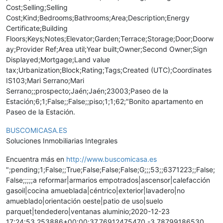
Cost;Selling;Selling
Cost;Kind;Bedrooms;Bathrooms;Area;Description;Energy
Certificate;Building
Floors;Keys;Notes;Elevator;Garden;Terrace;Storage;Door;Doorw
ay;Provider Ref;Area util;Year built;Owner;Second Owner;Sign
Displayed;Mortgage;Land value
tax;Urbanization;Block;Rating;Tags;Created (UTC);Coordinates
IS103;Mari Serrano;Mari
Serrano;;prospecto;Jaén;Jaén;23003;Paseo de la
Estación;6;1;False;;False;;piso;1;1;62;"Bonito apartamento en
Paseo de la Estación.
BUSCOMICASA.ES
Soluciones Inmobiliarias Integrales
Encuentra más en
http://www.buscomicasa.es
";pending;1;False;;True;False;False;False;G;;;53;;6371223;;False;
False;;;;;a reformar|armarios empotrados|ascensor|calefacción
gasoil|cocina amueblada|céntrico|exterior|lavadero|no
amueblado|orientación oeste|patio de uso|suelo
parquet|tendedero|ventanas aluminio;2020-12-23
17:24:53.253886+00:00;37.76912475470,-3.78799186530