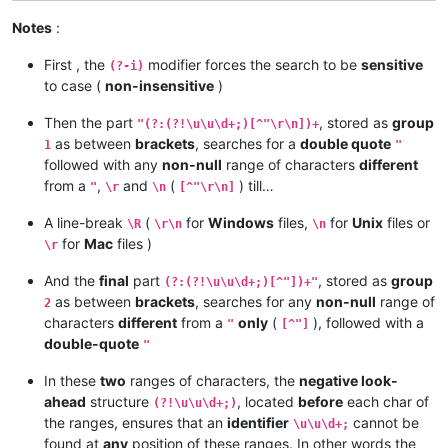
Notes
:
First , the
modifier forces the search to be
sensitive
(?-i)
to case (
non-insensitive
)
Then the part
, stored as
group
"(?:(?!\u\u\d+;)[^"\r\n])+
as between
brackets
, searches for a
double quote
1
"
followed with any
non-null
range of characters
different
from a
,
and
(
) till…
"
\r
\n
[^"\r\n]
A line-break
(
for
Windows
files,
for
Unix
files or
\R
\r\n
\n
for
Mac
files )
\r
And the
final
part
, stored as
group
(?:(?!\u\u\d+;)[^"])+"
as between
brackets
, searches for any
non-null
range of
2
characters
different
from a
only
(
), followed with a
"
[^"]
double-quote
"
In these
two
ranges of characters, the
negative look-
ahead
structure
, located
before
each char of
(?!\u\u\d+;)
the ranges, ensures that an
identifier
cannot be
\u\u\d+;
found at
any
position of these ranges. In other words the