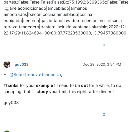
partes.;False;False;False;False;B;;;75;1992;6369365;;False;False
;;;;;aire acondicionado|amueblado|armarios
empotrados|balcón|cocina amueblada|cocina
equipada|céntrico|gas butano|lavadero|orientación sur|suelo
terrazo|tendedero|trastero incluido|ventanas aluminio;2020-12-
22 17:29:11.824694+00:00;37.77223530000,-3.79457380000
0
guy038
Dec 28, 2020, 3:54 PM
Offline
Hi,
@
Soporte-nova-tendencia
,
Thanks
for your
example
! I need to be
out
for a while, to do
shopping, but I’ll
study
your text, this night, after dinner !
guy038
0