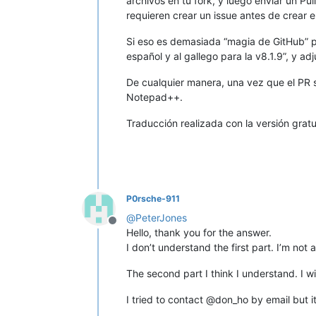
archivos en tu fork, y luego enviar un Pu
requieren crear un issue antes de crear el
Si eso es demasiada “magia de GitHub” pa
español y al gallego para la v8.1.9”, y a
De cualquier manera, una vez que el PR 
Notepad++.
Traducción realizada con la versión gratu
P0rsche-911
@
PeterJones
Offline
Hello, thank you for the answer.
I don’t understand the first part. I’m no
The second part I think I understand. I will
I tried to contact @don_ho by email but i