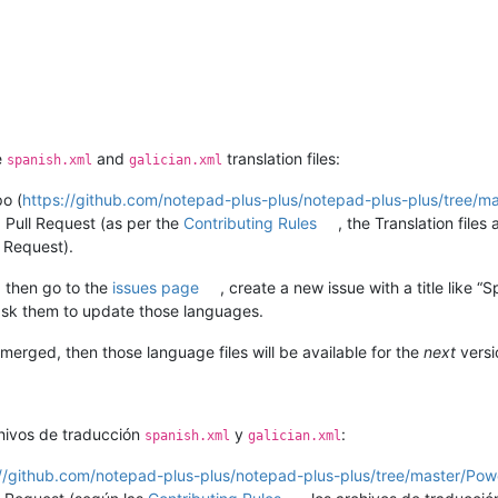
e
and
translation files:
spanish.xml
galician.xml
po (
https://github.com/notepad-plus-plus/notepad-plus-plus/tree/mas
 a Pull Request (as per the
Contributing Rules
, the Translation file
l Request).
, then go to the
issues page
, create a new issue with a title like “
 ask them to update those languages.
merged, then those language files will be available for the
next
versi
chivos de traducción
y
:
spanish.xml
galician.xml
//github.com/notepad-plus-plus/notepad-plus-plus/tree/master/Power