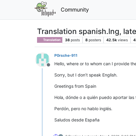
Community
Translation spanish.lng, lat
38
posts
8
posters
42.5k
views
4
Translation
P0rsche-911
Hello, where or to whom can I provide the
Offline
Sorry, but I don’t speak English.
Greetings from Spain
Hola, dónde o a quién puedo aportar las t
Perdón, pero no hablo inglés.
Saludos desde España