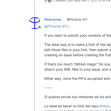
2 Replies
Last reply
Nov 1, 2021, 9:16 PM
PeterJones
@P0rsche-911
@
P0rsche-911
,
Online
If you want to submit your versions of th
The ideal way is to make a fork of the re
edit those files in your fork, then submit
creating an issue before creating the Pul
If that’s too much “GitHub magic” for you
attach your XML files to your issue, and
Either way, once the PR is accepted and 
-----
Si quieres enviar tus versiones de los ar
Lo ideal es hacer un fork del repo (
https: