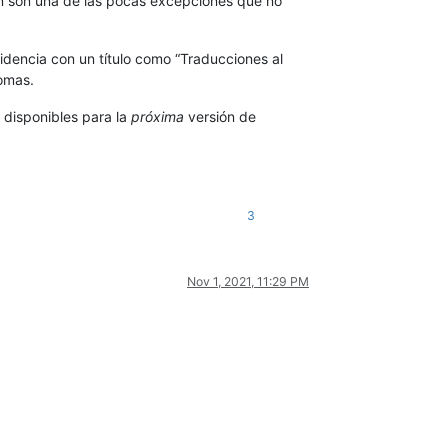
ón son una de las pocas excepciones que no
cidencia con un título como “Traducciones al
iomas.
 disponibles para la
próxima
versión de
3
Nov 1, 2021, 11:29 PM