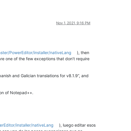
Nov 1, 2021, 9:16 PM
ter/PowerEditor/installer/nativeLang
), then
s are one of the few exceptions that don’t require
Spanish and Galician translations for v8.1.9”, and
on of Notepad++.
Editor/installer/nativeLang
), luego editar esos