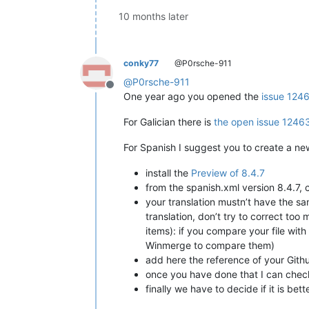
10 months later
conky77
@P0rsche-911
@
P0rsche-911
Offline
One year ago you opened the
issue 124
For Galician there is
the open issue 1246
For Spanish I suggest you to create a new
install the
Preview of 8.4.7
from the spanish.xml version 8.4.7, 
your translation mustn’t have the sam
translation, don’t try to correct too
items): if you compare your file wit
Winmerge to compare them)
add here the reference of your Gith
once you have done that I can check
finally we have to decide if it is be