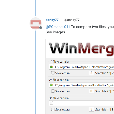
conky77
@conky77
@
P0rsche-911
To compare two files, yo
Offline
See images