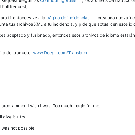
ll Request (según las
Contributing Rules
, los archivos de traducci
 Pull Request).
ra ti, entonces ve a la
página de incidencias
, crea una nueva in
djunta tus archivos XML a tu incidencia, y pide que actualicen esos id
sea aceptado y fusionado, entonces esos archivos de idioma estarán
ita del traductor
www.DeepL.com/Translator
t a programmer, I wish I was. Too much magic for me.
 give it a try.
t was not possible.