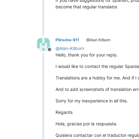
If you have suggestions for Spanish, pr
become that regular translator.
P0rsche-911
@Alan Kilborn
@
Alan-Kilborn
Offline
Hello, thank you for your reply.
I would like to contact the regular Spani
Translations are a hobby for me. And if 
And to add screenshots of translation er
Sorry for my inexperience in all this.
Regards
Hola, gracias por la respuesta.
Quisiera contactar con el traductor regu