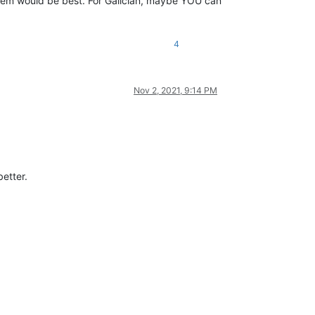
them would be best. For Galician, maybe YOU can
4
Nov 2, 2021, 9:14 PM
etter.