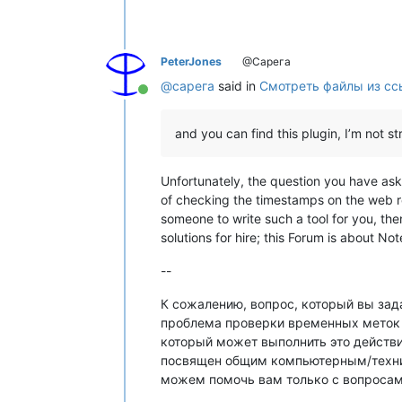
PeterJones
@Сарега
@
сарега
said in
Смотреть файлы из сс
Online
and you can find this plugin, I’m not s
Unfortunately, the question you have aske
of checking the timestamps on the web 
someone to write such a tool for you, the
solutions for hire; this Forum is about 
--
К сожалению, вопрос, который вы зада
проблема проверки временных меток 
который может выполнить это действие
посвящен общим компьютерным/технич
можем помочь вам только с вопросам