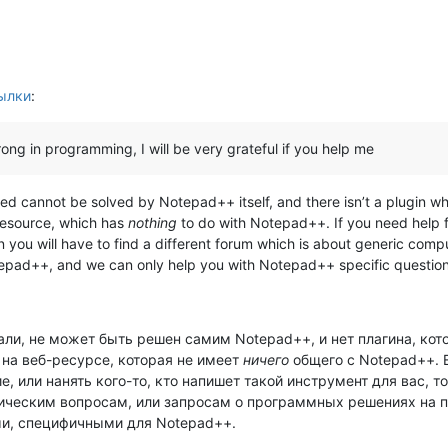
ылки
:
trong in programming, I will be very grateful if you help me
d cannot be solved by Notepad++ itself, and there isn’t a plugin whic
resource, which has
nothing
to do with Notepad++. If you need help fi
n you will have to find a different forum which is about generic comp
Notepad++, and we can only help you with Notepad++ specific question
ли, не может быть решен самим Notepad++, и нет плагина, кото
на веб-ресурсе, которая не имеет
ничего
общего с Notepad++. 
, или нанять кого-то, кто напишет такой инструмент для вас, т
еским вопросам, или запросам о программных решениях на пр
и, специфичными для Notepad++.