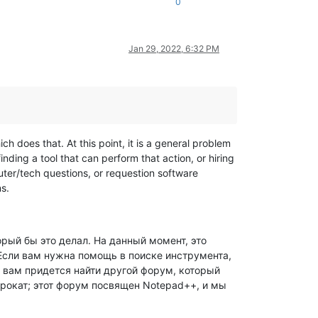
0
Jan 29, 2022, 6:32 PM
h does that. At this point, it is a general problem
nding a tool that can perform that action, or hiring
uter/tech questions, or requestion software
s.
рый бы это делал. На данный момент, это
Если вам нужна помощь в поиске инструмента,
о вам придется найти другой форум, который
окат; этот форум посвящен Notepad++, и мы