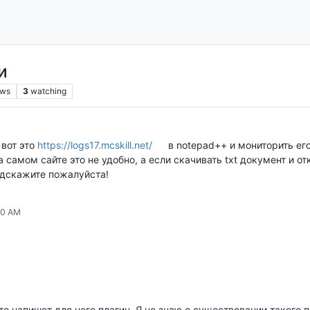
и
ews
3
watching
 вот это
https://logs17.mcskill.net/
в notepad++ и мониторить ег
 самом сайте это не удобно, а если скачивать txt документ и от
одскажите пожалуйста!
30 AM
то напишет для него плагин. Я не знаю о существовании такого п