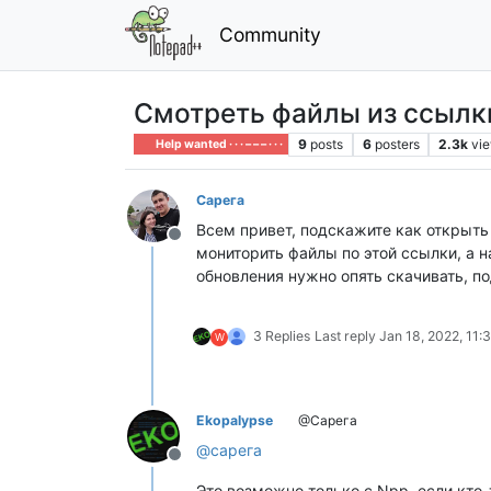
Community
Смотреть файлы из ссылк
9
posts
6
posters
2.3k
vi
Help wanted · · · – – – · · ·
Сарега
Всем привет, подскажите как открыть
Offline
мониторить файлы по этой ссылки, а на
обновления нужно опять скачивать, п
3 Replies
Last reply
Jan 18, 2022, 11:
W
Ekopalypse
@Сарега
@
сарега
Offline
Это возможно только с Npp, если кто-