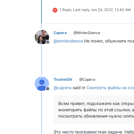
1 Reply
Last reply
Jan 24, 2022, 12:40 AM
W
Сарега
@WinterSilence
@
wintersilence
Не понял, объясните по
Offline
TroshinDV
@Сарега
@
сарега
said in
Смотреть файлы из сс
Offline
Всем привет, подскажите как откры
мониторить файлы по этой ссылки, а 
посмотреть обновления нужно опять
Это чисто програмисткая задача. Набр