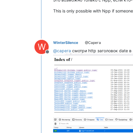
This is only possible with Npp if someone 
WinterSilence
@Сарега
W
@
сарега
смотри http заголовок date в
Offline