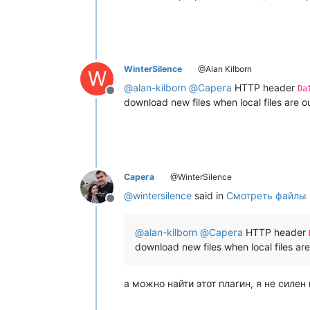
WinterSilence
@Alan Kilborn
W
@
alan-kilborn
@
Сарега
HTTP header
Da
Offline
download new files when local files are 
Сарега
@WinterSilence
@
wintersilence
said in
Смотреть файлы 
Offline
@
alan-kilborn
@
Сарега
HTTP header
download new files when local files ar
а можно найти этот плагин, я не силе