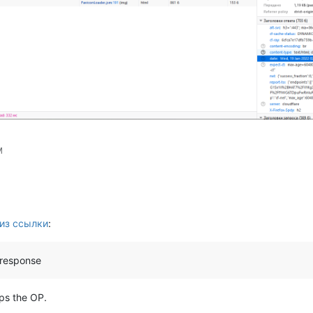
M
из ссылки
:
 response
lps the OP.