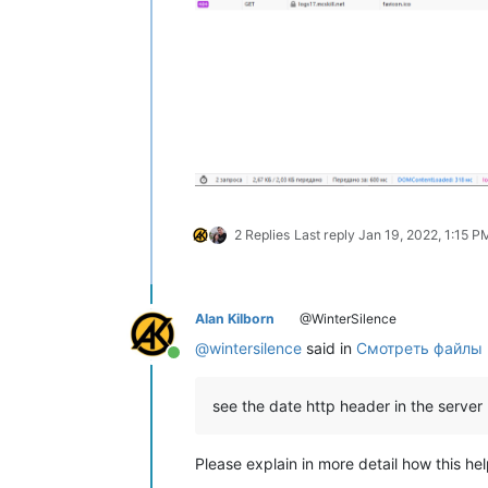
2 Replies
Last reply
Jan 19, 2022, 1:15 P
Alan Kilborn
@WinterSilence
@
wintersilence
said in
Смотреть файлы 
Online
see the date http header in the server
Please explain in more detail how this he