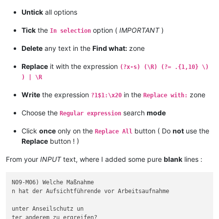
Untick
all options
Tick
the
option (
IMPORTANT
)
In selection
Delete
any text in the
Find what:
zone
Replace
it with the expression
(?x-s) (\R) (?= .{1,10} \)
) | \R
Write
the expression
in the
zone
?1$1:\x20
Replace with:
Choose the
search
mode
Regular expression
Click
once
only on the
button ( Do
not
use the
Replace All
Replace
button ! )
From your
INPUT
text, where I added some pure
blank
lines :
N09-M06) Welche Maßnahme

n hat der Aufsichtführende vor Arbeitsaufnahme

unter Anseilschutz un

ter anderem zu ergreifen?
