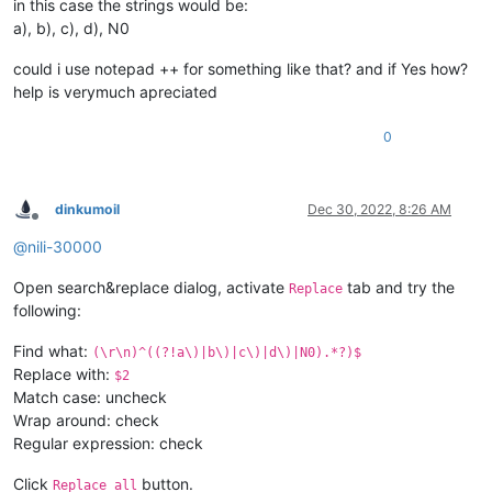
in this case the strings would be:
a), b), c), d), N0
could i use notepad ++ for something like that? and if Yes how?
help is verymuch apreciated
0
dinkumoil
Dec 30, 2022, 8:26 AM
Offline
@
nili-30000
Open search&replace dialog, activate
tab and try the
Replace
following:
Find what:
(\r\n)^((?!a\)|b\)|c\)|d\)|N0).*?)$
Replace with:
$2
Match case: uncheck
Wrap around: check
Regular expression: check
Click
button.
Replace all