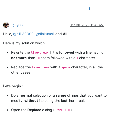
1
guy038
Dec 30, 2022, 11:42 AM
Offline
Hello,
@
nili-30000
,
@
dinkumoil
and
All
,
Here is my solution which :
Rewrite the
if it is
followed
with a line having
line-break
not more
than
chars followed with a
character
10
)
Replace the
with a
character, in
all
the
line-break
space
other cases
Let’s begin :
Do a
normal
selection of a
range
of lines that you want to
modify,
without
including the
last
line-break
Open the
Replace
dialog (
)
Ctrl + H