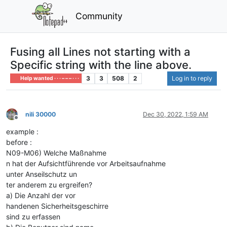
Community
Fusing all Lines not starting with a
Specific string with the line above.
3
3
508
2
Log in to reply
Help wanted · · · – – – · · ·
nili 30000
Dec 30, 2022, 1:59 AM
Offline
example :
before :
N09-M06) Welche Maßnahme
n hat der Aufsichtführende vor Arbeitsaufnahme
unter Anseilschutz un
ter anderem zu ergreifen?
a) Die Anzahl der vor
handenen Sicherheitsgeschirre
sind zu erfassen