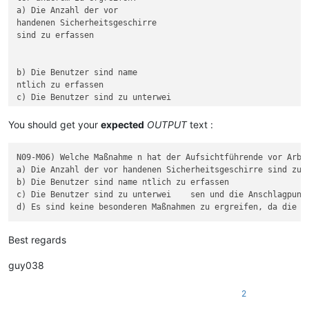
a) Die Anzahl der vor

handenen Sicherheitsgeschirre

sind zu erfassen

b) Die Benutzer sind name

ntlich zu erfassen

c) Die Benutzer sind zu unterwei

You should get your
expected
OUTPUT
text :
sen und die Anschlagpunkte sind vo

N09-M06) Welche Maßnahme n hat der Aufsichtführende vor Arbei
rzugeben

a) Die Anzahl der vor handenen Sicherheitsgeschirre sind zu e
d) Es sind keine besonderen

b) Die Benutzer sind name ntlich zu erfassen

Maßnahmen zu ergreifen, da die Arbeit u

c) Die Benutzer sind zu unterwei    sen und die Anschlagpunkt
Best regards
guy038
2