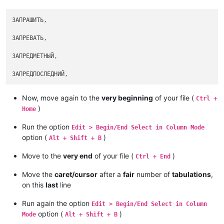
ЗАПРАШИТЬ,										 начать прашить, запрасолить.

ЗАПРЕВАТЬ,										 запреть, начинать, начать преть; т. е. слеживаться и гнить или увариваться на малом огне; о теле, коже; терять верхнюю кожицу и болеть, от пота и наминки. -ся, уптрб. иногда в том же знач. Запреванье ср. длит. запренье окончат. запрев м. запревка ж. об. действ. или сост. по знач. глаг. От запрева под мышкой веред, болячка прикинулась. Запрелое сено, загнившее в средине, от сырости и жара. Запрель ж. запрелое место тела, особ. у младенцев, прель.

ЗАПРЕДМЕТНЫЙ,										 находящийся позади предмета.

Now, move again to the
very beginning
of your file (
Ctrl +
)
Home
Run the option
Edit > Begin/End Select in Column Mode
option (
)
Alt + Shift + B
Move to the
very end
of your file (
)
Ctrl + End
Move the
caret/cursor
after a
fair
number of
tabulations
,
on this
last
line
Run again the option
Edit > Begin/End Select in Column
option (
)
Mode
Alt + Shift + B