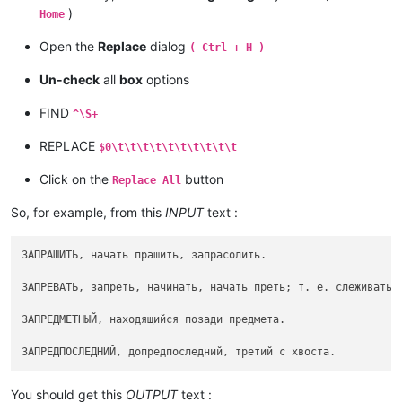
)
Home
Open the
Replace
dialog
( Ctrl + H )
Un-check
all
box
options
FIND
^\S+
REPLACE
$0\t\t\t\t\t\t\t\t\t\t
Click on the
button
Replace All
So, for example, from this
INPUT
text :
ЗАПРАШИТЬ, начать прашить, запрасолить.

ЗАПРЕВАТЬ, запреть, начинать, начать преть; т. е. слеживатьс
ЗАПРЕДМЕТНЫЙ, находящийся позади предмета.

You should get this
OUTPUT
text :