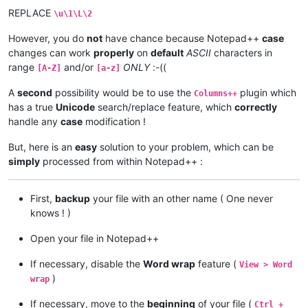
REPLACE
\u\1\L\2
However, you do
not
have chance because Notepad++
case
changes can work
properly
on
default
ASCII
characters in
range
and/or
ONLY
:-((
[A-Z]
[a-z]
A
second
possibility would be to use the
plugin which
Columns++
has a true
Unicode
search/replace feature, which
correctly
handle any
case
modification !
But, here is an
easy
solution to your problem, which can be
simply
processed from within Notepad++ :
First,
backup
your file with an other name ( One never
knows ! )
Open your file in Notepad++
If necessary, disable the
Word wrap
feature (
View > Word
)
wrap
If necessary, move to the
beginning
of your file (
Ctrl +