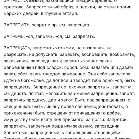
ЗАПРЕСТОЛЬНЫЙ, находящийся позади церковного
престола. Запрестольный образ, в церкви, на стене против
царских дверей, в глубине алтаря.
ЗАПРЕТИТЬ, запрет и пр. см. запрещать.
ЗАПРЕЧЬ, -ся, запрячь, -ся; см. запрягать.
ЗАПРЕЩАТЬ, запретить что кому, не позволять, не
разрешать, не допускать, зарекать, воспрещать, возбранять,
заказывать, заповедывать; налагать запрет, заказ.
Запрещенный плод сладок. яросл. ром. налагать или давать
завет, обет; взять твердое намеренье. Она себе запретила
идти на богомолье, да вот все и твердит тебе одно. -ся, быть
запрещаему. Запрещенье ср. окончат. запрета ж. запрет м.
об. действ. по глаг. Наложить на именье запрещенье. запрет,
запретить продажу, дар и залог. Быть под запрещеньем, о
священнике, быть лишену права священнодействовать; о
прихожанине: быть отрешену от причащения; о добре,
имуществу быть взяту под присмотр, за долги. Запреток,
запретник, запретная роща или заказник, заповедник.
Запретный, запрещенный, к запрещению относящийся.
Запретный лес, заказник, заповедник. На запретный товар