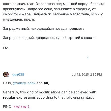
сост. по знач. глаг. От запрева под мышкой веред, болячка
прикинулась. Запрелое сено, загнившее в средине, от
сырости и жара. Запрель ж. запрелое место тела, особ. у
младенцев, прель.
Запредметный, находящийся позади предмета.
Запредпоследний, допредпоследний, третий с хвоста.
…
Etc.
1
guy038
Jul 12, 2025, 2:32 PM
Offline
Hello,
@
valery-orlov
and
All
,
Generally, this kind of modifications can be achieved with
regular
expressions according to that following syntax :
FIND
^(\w)(\w+)