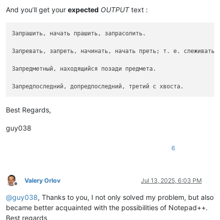
And you’ll get your
expected
OUTPUT
text :
Запрашить, начать прашить, запрасолить.

Запревать, запреть, начинать, начать преть; т. е. слеживатьс
Запредметный, находящийся позади предмета.

Best Regards,
guy038
6
Valery Orlov
Jul 13, 2025, 6:03 PM
Offline
@
guy038
, Thanks to you, I not only solved my problem, but also
became better acquainted with the possibilities of Notepad++.
Best regards