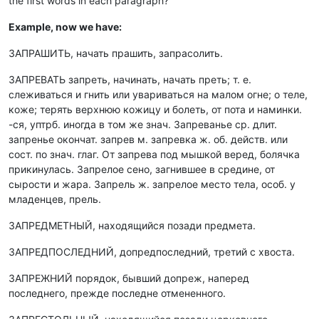
the first words in each paragraph?
Example, now we have:
ЗАПРАШИТЬ, начать прашить, запрасолить.
ЗАПРЕВАТЬ запреть, начинать, начать преть; т. е.
слеживаться и гнить или увариваться на малом огне; о теле,
коже; терять верхнюю кожицу и болеть, от пота и наминки.
-ся, уптрб. иногда в том же знач. Запреванье ср. длит.
запренье окончат. запрев м. запревка ж. об. действ. или
сост. по знач. глаг. От запрева под мышкой веред, болячка
прикинулась. Запрелое сено, загнившее в средине, от
сырости и жара. Запрель ж. запрелое место тела, особ. у
младенцев, прель.
ЗАПРЕДМЕТНЫЙ, находящийся позади предмета.
ЗАПРЕДПОСЛЕДНИЙ, допредпоследний, третий с хвоста.
ЗАПРЕЖНИЙ порядок, бывший допреж, наперед
последнего, прежде последне отмененного.