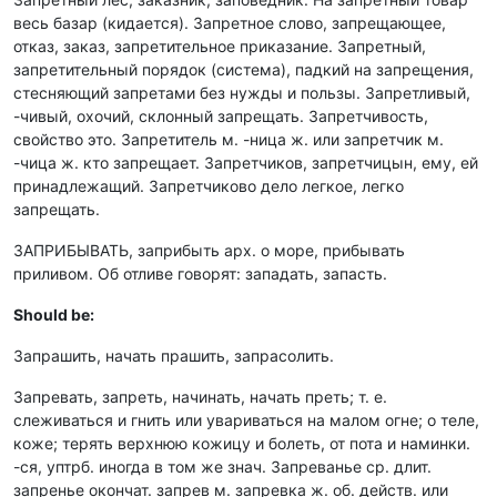
весь базар (кидается). Запретное слово, запрещающее,
отказ, заказ, запретительное приказание. Запретный,
запретительный порядок (система), падкий на запрещения,
стесняющий запретами без нужды и пользы. Запретливый,
-чивый, охочий, склонный запрещать. Запретчивость,
свойство это. Запретитель м. -ница ж. или запретчик м.
-чица ж. кто запрещает. Запретчиков, запретчицын, ему, ей
принадлежащий. Запретчиково дело легкое, легко
запрещать.
ЗАПРИБЫВАТЬ, заприбыть арх. о море, прибывать
приливом. Об отливе говорят: западать, запасть.
Should be:
Запрашить, начать прашить, запрасолить.
Запревать, запреть, начинать, начать преть; т. е.
слеживаться и гнить или увариваться на малом огне; о теле,
коже; терять верхнюю кожицу и болеть, от пота и наминки.
-ся, уптрб. иногда в том же знач. Запреванье ср. длит.
запренье окончат. запрев м. запревка ж. об. действ. или