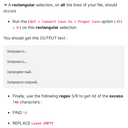
=> A
rectangular
selection, on
all
the lines of your file, should
occurs
Run the
option (
Edit > Convert Case to > Proper Case
Alt
) on this
rectangular
selection
+ U
You should get this
OUTPUT
text :
Запрашить,										 начать прашить, запрасолить.

Запревать,										 запреть, начинать, начать преть; т. е. слеживаться и гнить или увариваться на малом огне; о теле, коже; терять верхнюю кожицу и болеть, от пота и наминки. -ся, уптрб. иногда в том же знач. Запреванье ср. длит. запренье окончат. запрев м. запревка ж. об. действ. или сост. по знач. глаг. От запрева под мышкой веред, болячка прикинулась. Запрелое сено, загнившее в средине, от сырости и жара. Запрель ж. запрелое место тела, особ. у младенцев, прель.

Запредметный,										 находящийся позади предмета.

Finally, use the following
regex
S/R to get rid of the
excess
characters :
TAB
FIND
\t
REPLACE
Leave EMPTY