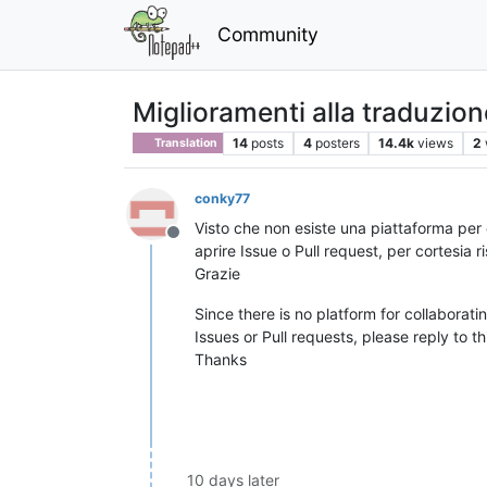
Community
Miglioramenti alla traduzion
14
posts
4
posters
14.4k
views
2
Translation
conky77
Visto che non esiste una piattaforma per 
Offline
aprire Issue o Pull request, per cortesia 
Grazie
Since there is no platform for collaborat
Issues or Pull requests, please reply to th
Thanks
10 days later