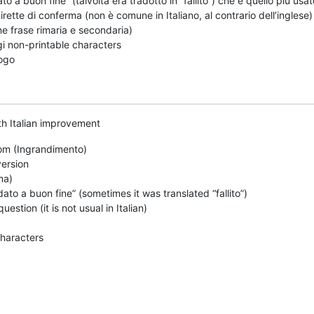
o a buon fine” (talvolta era tradotto in “fallito”) che è quello più usa
ette di conferma (non è comune in Italiano, al contrario dell’inglese)
one frase rimaria e secondaria)
gi non-printable characters
logo
h Italian improvement
om (Ingrandimento)
version
ma)
dato a buon fine” (sometimes it was translated “fallito”)
stion (it is not usual in Italian)
haracters