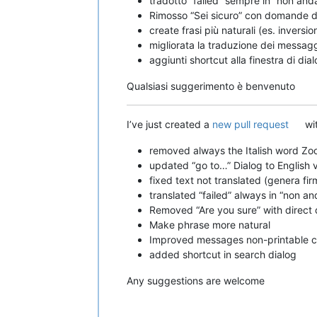
tradotto “failed” sempre in “non andat
Rimosso “Sei sicuro” con domande dir
create frasi più naturali (es. inversi
migliorata la traduzione dei messag
aggiunti shortcut alla finestra di dia
Qualsiasi suggerimento è benvenuto
I’ve just created a
new pull request
wit
removed always the Italish word Zo
updated “go to…” Dialog to English 
fixed text not translated (genera fir
translated “failed” always in “non an
Removed “Are you sure” with direct que
Make phrase more natural
Improved messages non-printable c
added shortcut in search dialog
Any suggestions are welcome