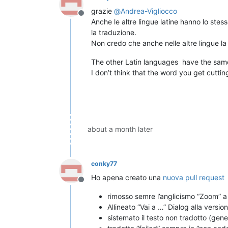
grazie
@
Andrea-Vigliocco
Offline
Anche le altre lingue latine hanno lo ste
la traduzione.
Non credo che anche nelle altre lingue la p
The other Latin languages ​ have the same
I don’t think that ​​the word you get cutting
about a month later
conky77
Ho apena creato una
nuova pull request
Offline
rimosso semre l’anglicismo “Zoom” a
Allineato “Vai a …” Dialog alla versio
sistemato il testo non tradotto (gene