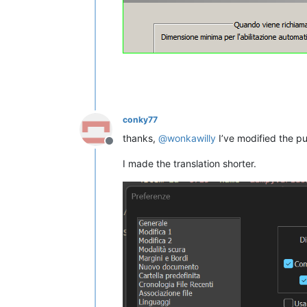
conky77
thanks,
@
wonkawilly
I’ve modified the pu
Offline
I made the translation shorter.